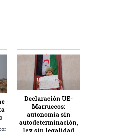
Declaración UE-
ne
Marruecos:
ra
autonomía sin
o
autodeterminación,
por
ley sin legalidad