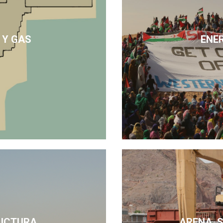
 Y GAS
ENE
UCTURA
ARENA, 