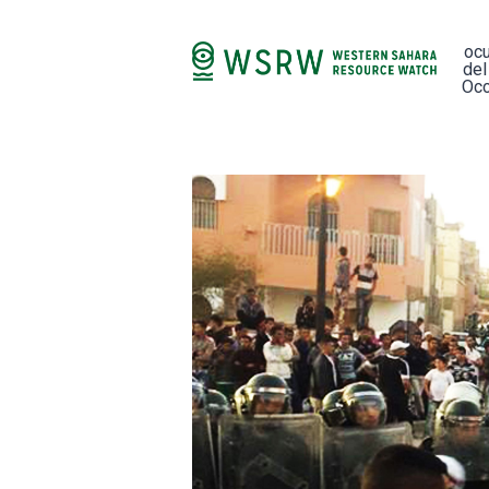
oc
del
Occ