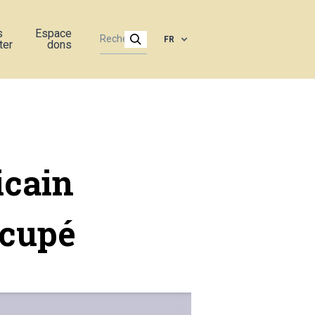
s
Espace
FR
ter
dons
icain
ccupé