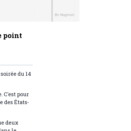
e point
 soirée du 14
. C'est pour
e des États-
e deux
dans le