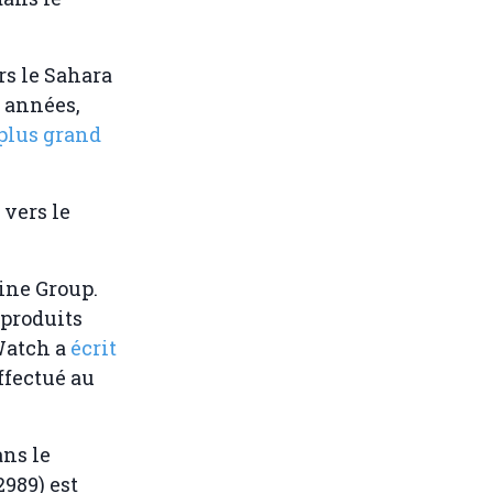
rs le Sahara
 années,
plus grand
vers le
rine Group.
 produits
Watch a
écrit
ffectué au
ans le
989) est