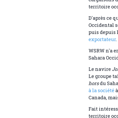
territoire oc
D'après ce q
Occidental s
puis depuis 
exportateur
.
WSRW n'a enr
Sahara Occid
Le navire
Jo
Le groupe ta
hors
du Saha
à la société
à
Canada, mais
Fait intéres
territoire o