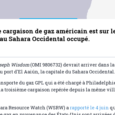
 cargaison de gaz américain est sur l
 au Sahara Occidental occupé.
seph Wisdom
(OMI 9806732) devrait arriver dans la
au port d'El Aaiún, la capitale du Sahara Occidental.
ansporte du gaz GPL qui a été chargé à Philadelphie
la troisième cargaison repérée depuis la même vill
ara Resource Watch (WSRW) a
rapporté le 4 juin
qu
e gaz en provenance des États-Unis sont arrivées 