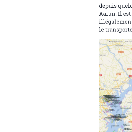
depuis quelq
Aaiun. Il es
illégalement
le transporte