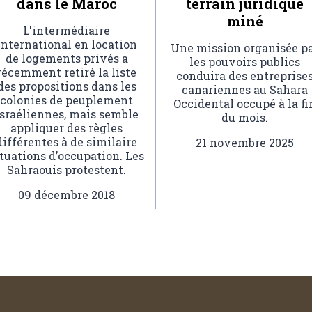
dans le Maroc
terrain juridique
miné
L'intermédiaire
international en location
Une mission organisée p
de logements privés a
les pouvoirs publics
récemment retiré la liste
conduira des entreprise
des propositions dans les
canariennes au Sahara
colonies de peuplement
Occidental occupé à la fi
israéliennes, mais semble
du mois.
appliquer des règles
différentes à de similaire
21 novembre 2025
ituations d’occupation. Les
Sahraouis protestent.
09 décembre 2018