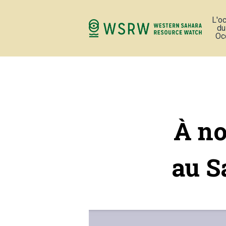
L'o
du
Oc
À no
au S