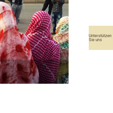
Unterstützen
Sie uns
Urteil des EU-Geric
Weiterlesen