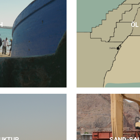
H
ÖL
UKTUR
SAND, SA