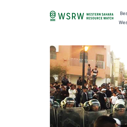
Bes
Wes