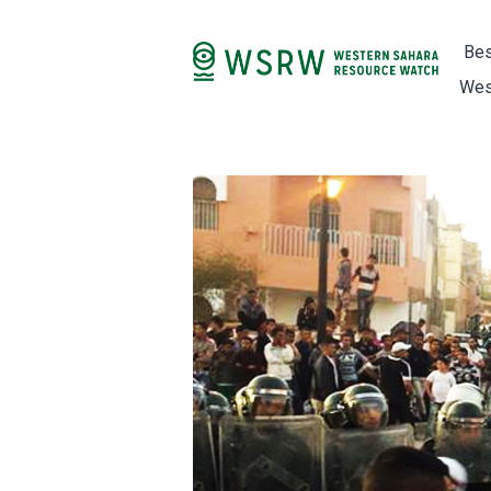
Bes
Wes