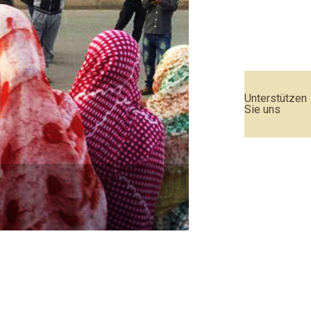
Unterstützen
Sie uns
Urteil des EU-Geric
Weiterlesen