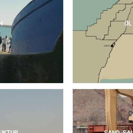
H
ÖL
UKTUR
SAND, SA