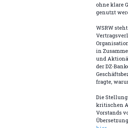
ohne klare G
genutzt wer
WSRW steht 
Vertragsver
Organisatio
in Zusammen
und Aktionä
der DZ-Bank
Geschäftsbe
fragte, war
Die Stellu
kritischen 
Vorstands v
Übersetzung
hier
.