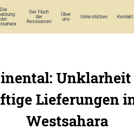
Die
Der Fluch
atzung
Über
der
Unterstützen
Kontakt
der
uns
Ressourcen
tsahara
inental: Unklarheit
ftige Lieferungen in
Westsahara