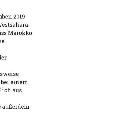
aben 2019
Westsahara-
dass Marokko
se.
der
lsweise
 bei einem
lich aus.
de außerdem