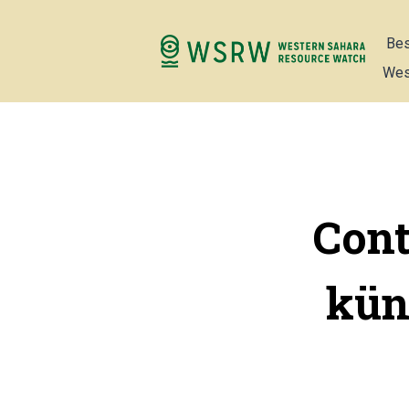
Bes
Wes
Cont
kün