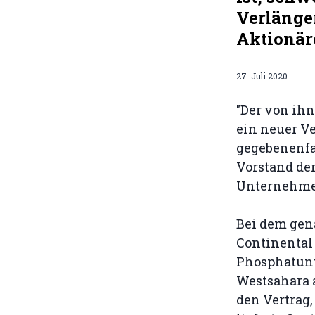
Verlänger
Aktionär
27. Juli 2020
"Der von ihn
ein neuer V
gegebenenfal
Vorstand de
Unternehmen
Bei dem gen
Continental
Phosphatunt
Westsahara a
den Vertrag,