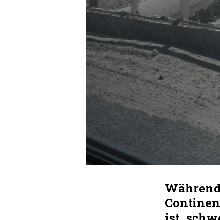
Während 
Continen
ist, sch