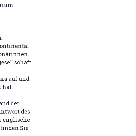
orium
r
ontinental
ionärinnen
gesellschaft
ara auf und
 hat.
and der
 Antwort des
e englische
finden Sie