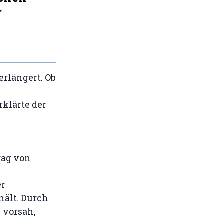
r
erlängert. Ob
rklärte der
rag von
er
hält. Durch
 vorsah,