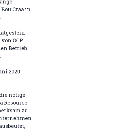
lange
 Bou Craa in
.
hatgestein
s von OCP
den Betrieb
.
uni 2020
die nötige
ra Resource
fmerksam zu
 Unternehmen
ausbeutet,