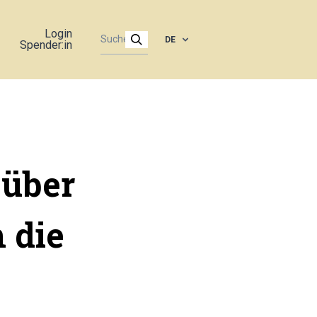
Login
DE
Spender:in
 über
 die