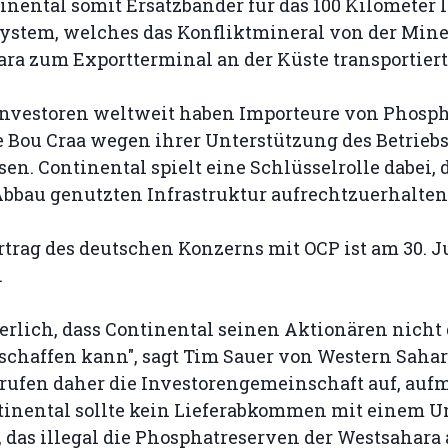
tinental somit Ersatzbänder für das 100 Kilometer 
ystem, welches das Konfliktmineral von der Mine
ra zum Exportterminal an der Küste transportiert
Investoren weltweit haben Importeure von Phosp
e Bou Craa wegen ihrer Unterstützung des Betrieb
en. Continental spielt eine Schlüsselrolle dabei, 
Abbau genutzten Infrastruktur aufrechtzuerhalten
rtrag des deutschen Konzerns mit OCP ist am 30. J
.
uerlich, dass Continental seinen Aktionären nicht 
rschaffen kann", sagt Tim Sauer von Western Saha
 rufen daher die Investorengemeinschaft auf, au
ntinental sollte kein Lieferabkommen mit einem
 das illegal die Phosphatreserven der Westsahara 