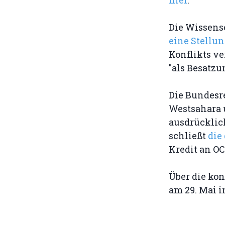
Die Wissens
eine Stell
Konflikts ve
"als Besatz
Die Bundesr
Westsahara u
ausdrücklic
schließt
die
Kredit an OC
Über die ko
am 29. Mai i