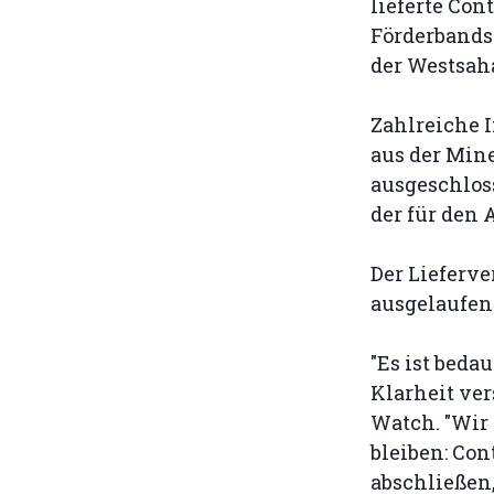
lieferte Con
Förderbands
der Westsaha
Zahlreiche 
aus der Min
ausgeschloss
der für den 
Der Lieferve
ausgelaufen
"Es ist beda
Klarheit ve
Watch. "Wir
bleiben: Co
abschließen,