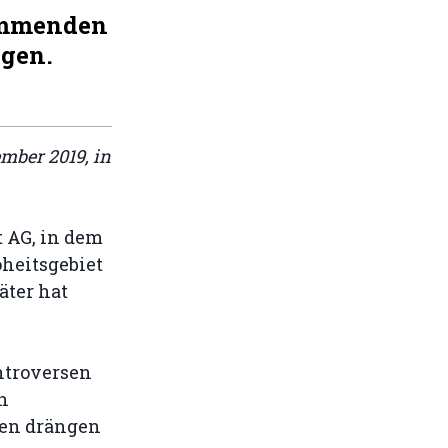
kommenden
gen.
ember 2019, in
t AG, in dem
heitsgebiet
äter hat
ntroversen
n
en drängen