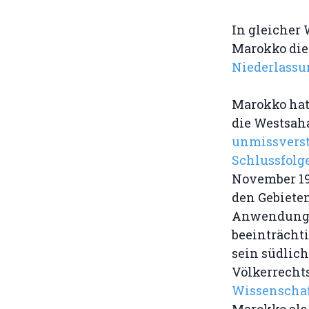
In gleicher
Marokko di
Niederlassu
Marokko hat
die Westsah
unmissverstä
Schlussfolg
November 19
den Gebiete
Anwendung d
beeinträcht
sein südlich
Völkerrechts
Wissenschaf
Marokko als