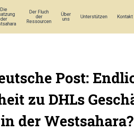
Die
Der Fluch
atzung
Über
der
Unterstützen
Kontakt
der
uns
Ressourcen
tsahara
eutsche Post: Endli
heit zu DHLs Gesch
in der Westsahara?