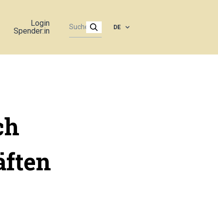
Login
DE
Spender:in
ch
äften