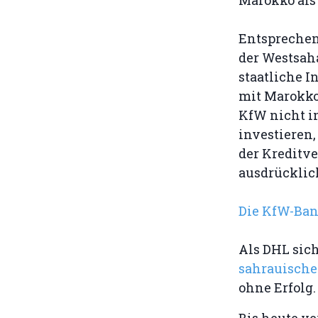
Entsprechen
der Westsaha
staatliche I
mit Marokko
KfW nicht i
investieren,
der Kreditv
ausdrücklic
Die KfW-Ban
Als DHL sic
sahrauische
ohne Erfol
Bis heute ve