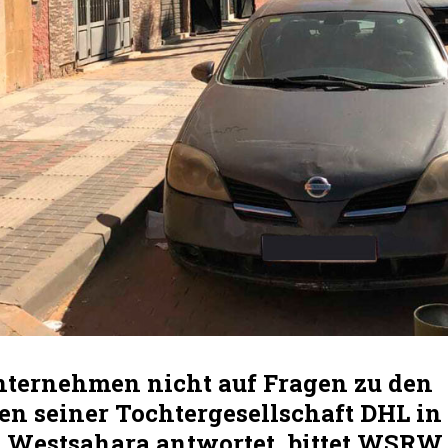
nternehmen nicht auf Fragen zu den
en seiner Tochtergesellschaft DHL in
n Westsahara antwortet, bittet WSRW