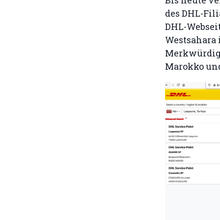
des DHL-Fili
DHL-Webseite
Westsahara i
Merkwürdige
Marokko und 