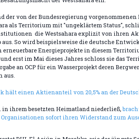
d der von der Bundesregierung vorgenommenen 
ra als Territorium mit "ungeklärtem Status", schl
nstitutionen die Westsahara explizit von ihren Ak
 aus. So wird beispielsweise die deutsche Entwi
n erneuerbare Energieprojekte in diesem Territor
 und erst im Mai dieses Jahres schloss sie das Terr
ergabe an OCP für ein Wasserprojekt deren Bergwe
h aus.
k hält einen Aktienanteil von 20,5% an der Deuts
h in ihrem besetzten Heimatland niederließ,
brach
 Organisationen sofort ihren Widerstand zum Au
g.
rortet DHL El Aaiún in Marokko, wie der jüngste 