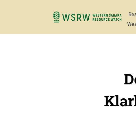
Bes
Wes
D
Klar