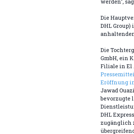
werden", sa
Die Hauptve
DHL Group) 
anhaltenden
Die Tochterg
GmbH, ein Ku
Filiale in E
Pressemitte
Eröffnung i
Jawad Ouazi
bevorzugte 
Dienstleistun
DHL Express
zugänglich z
übergreifen