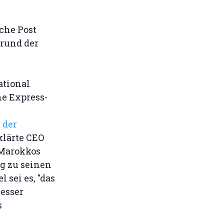
che Post
rund der
ational
ne Express-
 der
rklärte CEO
(Marokkos
g zu seinen
 sei es, "das
besser
s