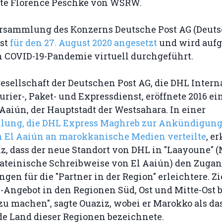
gte Florence Peschke von WSRW.
rsammlung des Konzerns Deutsche Post AG (Deuts
ist
für den 27. August 2020 angesetzt
und wird aufg
 COVID-19-Pandemie virtuell durchgeführt.
esellschaft der Deutschen Post AG, die DHL Intern
rier-, Paket- und Expressdienst, eröffnete 2016 ei
l Aaiún, der Hauptstadt der Westsahara. In einer
ilung, die DHL Express Maghreb zur Ankündigung
n El Aaiún an marokkanische Medien verteilte
, e
z, dass der neue Standort von DHL in "Laayoune" 
lateinische Schreibweise von El Aaiún) den Zugan
gen für die "Partner in der Region" erleichtere. Ziel
-Angebot in den Regionen Süd, Ost und Mitte-Ost 
u machen", sagte Ouaziz, wobei er Marokko als da
de Land dieser Regionen bezeichnete.