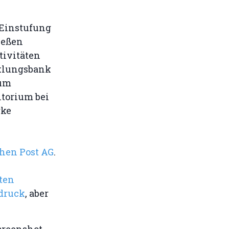
Einstufung
ießen
tivitäten
cklungsbank
ium
itorium bei
rke
chen Post AG
.
ten
sdruck
, aber
Screenshot