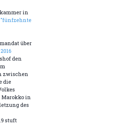
lskammer in
 "fünfzehnte
smandat über
 2016
tshof den
im
en zwischen
e die
Volkes
l Marokko in
rletzung des
9 stuft