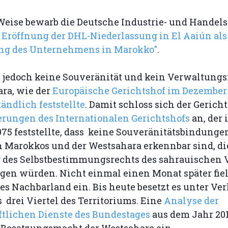
 Weise bewarb die Deutsche Industrie- und Hande
e
Eröffnung der DHL-Niederlassung in El Aaiún als
ng des Unternehmens in Marokko"
.
 jedoch keine Souveränität und kein Verwaltung
ara, wie der
Europäische Gerichtshof im Dezember
ndlich feststellte
. Damit schloss sich der Gerich
erungen des Internationalen Gerichtshofs
an, der 
75 feststellte, dass keine Souveränitätsbindung
n Marokkos und der Westsahara erkennbar sind, di
es Selbstbestimmungsrechts des sahrauischen 
igen würden. Nicht einmal einen Monat später fie
es Nachbarland ein. Bis heute besetzt es unter Ve
 drei Viertel des Territoriums. Eine
Analyse der
tlichen Dienste des Bundestages
aus dem Jahr 201
 Besatzungsmacht der Westsahara ein.