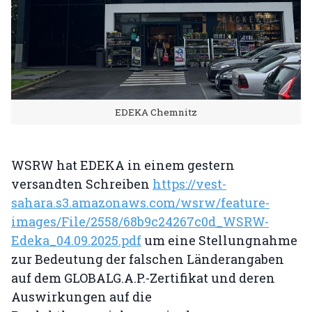
EDEKA Chemnitz
WSRW hat EDEKA in einem gestern
versandten Schreiben
https://vest-
sahara.s3.amazonaws.com/wsrw/feature-
images/File/2558/68b9c24267c0d_WSRW-
Edeka_04.09.2025.pdf
um eine Stellungnahme
zur Bedeutung der falschen Länderangaben
auf dem GLOBALG.A.P.-Zertifikat und deren
Auswirkungen auf die