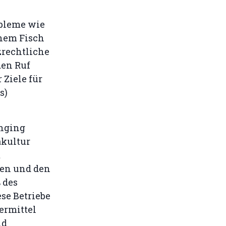
obleme wie
enem Fisch
zrechtliche
den Ruf
 Ziele für
s)
nging
akultur
t
gen und den
 des
se Betriebe
ermittel
nd