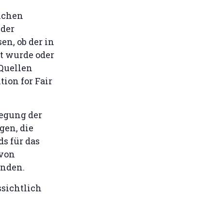
ichen
 der
n, ob der in
rt wurde oder
 Quellen
ion for Fair
legung der
gen, die
ds für das
 von
enden.
ssichtlich