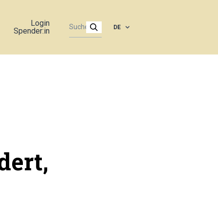
Login
DE
Spender:in
dert,