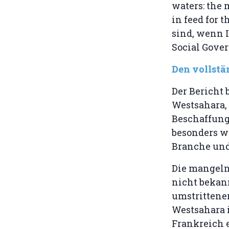
waters: the 
in feed for 
sind, wenn 
Social Gove
Den vollstä
Der Bericht 
Westsahara, 
Beschaffung
besonders wi
Branche und
Die mangelnd
nicht bekan
umstrittenen
Westsahara i
Frankreich e