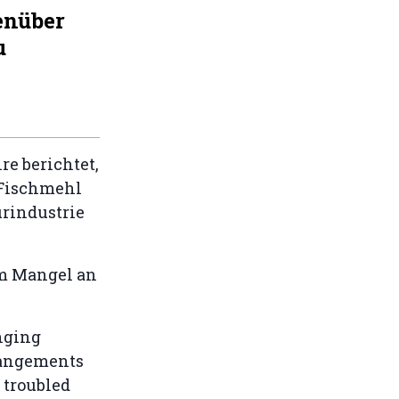
enüber
u
e berichtet,
 Fischmehl
urindustrie
em Mangel an
nging
rrangements
 troubled