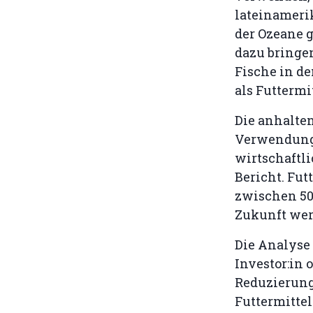
lateinameri
der Ozeane 
dazu bringe
Fische in d
als Futtermi
Die anhalte
Verwendung 
wirtschaftl
Bericht. Fut
zwischen 50
Zukunft wer
Die Analyse 
Investor:in 
Reduzierung
Futtermittel