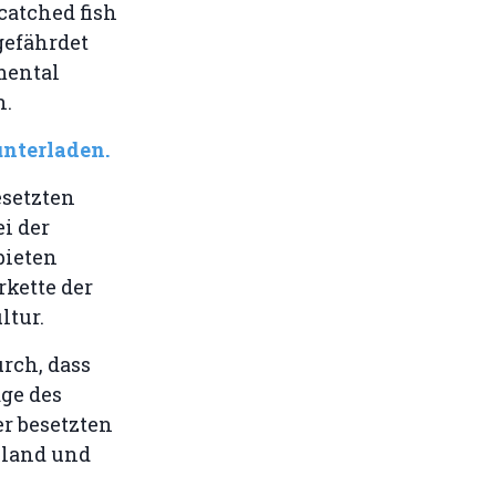
-catched fish
gefährdet
mental
n.
unterladen.
esetzten
i der
bieten
rkette der
ltur.
rch, dass
ge des
r besetzten
hland und