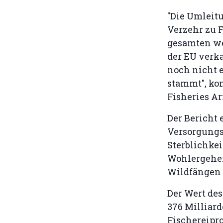
"Die Umleit
Verzehr zu F
gesamten wes
der EU verka
noch nicht 
stammt", kom
Fisheries A
Der Bericht 
Versorgungsk
Sterblichkei
Wohlergehe
Wildfängen a
Der Wert de
376 Milliard
Fischereipr