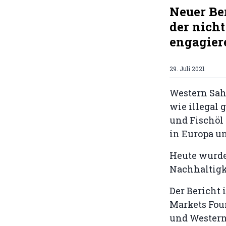
Neuer Ber
der nich
engagier
29. Juli 2021
Western Sah
wie illegal 
und Fischöl 
in Europa un
Heute wurde 
Nachhaltigke
Der Bericht
Markets Foun
und Western 