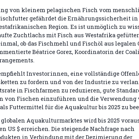
ung von kleinem pelagischen Fisch vom menschl
ischfutter gefährdet die Ernährungssicherheit in
tafrikanischen Region. Es ist unmöglich zu wisse
ufte Zuchtlachs mit Fisch aus Westafrika gefütte
einmal, ob das Fischmehl und Fischöl aus legalen
mentierte Béatrice Gorez, Koordinatorin der Coalit
rrangements.
empfiehlt Investor:innen, eine vollständige Offen
etten zu fordern und von der Industrie zu verlan
tsrate in Fischfarmen zu reduzieren, gute Standar
n von Fischen einzuführen und die Verwendung
ls Futtermittel für die Aquakultur bis 2025 zu be
s globalen Aquakulturmarktes wird bis 2025 vorau
en US $ erreichen. Die steigende Nachfrage nach
odukten in Verbindung mit der Dezimierung der