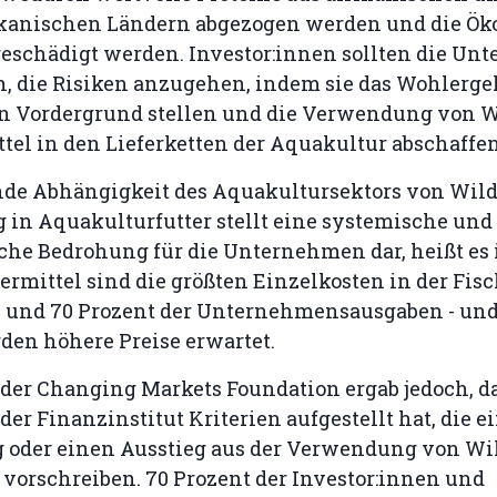
kanischen Ländern abgezogen werden und die Ök
geschädigt werden. Investor:innen sollten die U
n, die Risiken anzugehen, indem sie das Wohlerge
en Vordergrund stellen und die Verwendung von 
ttel in den Lieferketten der Aquakultur abschaffen
nde Abhängigkeit des Aquakultursektors von Wil
in Aquakulturfutter stellt eine systemische und
iche Bedrohung für die Unternehmen dar, heißt es
termittel sind die größten Einzelkosten in der Fis
 und 70 Prozent der Unternehmensausgaben - und 
den höhere Preise erwartet.
der Changing Markets Foundation ergab jedoch, da
oder Finanzinstitut Kriterien aufgestellt hat, die e
 oder einen Ausstieg aus der Verwendung von Wi
 vorschreiben. 70 Prozent der Investor:innen und