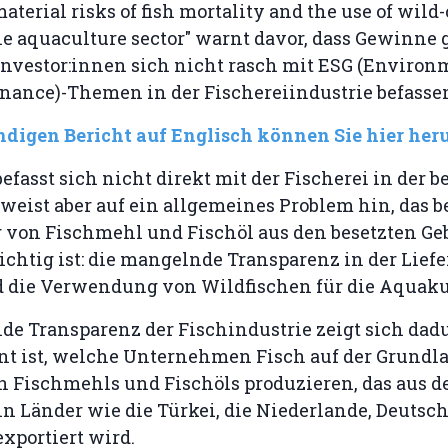
material risks of fish mortality and the use of wild
the aquaculture sector" warnt davor, dass Gewinne 
Investor:innen sich nicht rasch mit ESG (Environ
rnance)-Themen in der Fischereiindustrie befasse
ndigen Bericht auf Englisch können Sie hier her
befasst sich nicht direkt mit der Fischerei in der b
weist aber auf ein allgemeines Problem hin, das be
 von Fischmehl und Fischöl aus den besetzten Ge
chtig ist: die mangelnde Transparenz in der Liefe
 die Verwendung von Wildfischen für die Aquaku
e Transparenz der Fischindustrie zeigt sich dadu
nt ist, welche Unternehmen Fisch auf der Grundla
 Fischmehls und Fischöls produzieren, das aus de
n Länder wie die Türkei, die Niederlande, Deutsc
xportiert wird.