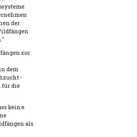
osysteme
nternehmen
hen der
Wildfängen
."
dfängen zur
 in dem
chzucht -
für die
ss kein:e
ine
ldfängen als