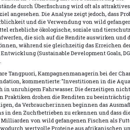
tände durch Überfischung wird oft als attraktives
ziel angesehen. Die Analyse zeigt jedoch, dass Pr
erblichkeit und die Verwendung von wild gefang
ttel erhebliche ökologische, soziale und tierschut
fwerfen, die sich auf die Rendite auswirken und 
nnen, während sie gleichzeitig das Erreichen der
 Entwicklung (Sustainable Development Goals, DG
.
are Tangpuori, Kampagnenmanagerin bei der Cha
ndation, kommentierte: "Investitionen in die Aqu
ch in unruhigem Fahrwasser. Die derzeitigen nich
n Praktiken drohen die Renditen zu beeinträchti
digen, da Verbraucher:innen beginnen das Ausmaß
s in den Zuchtbetrieben zu erkennen und dass die
Milliarden von wild gefangenen Fischen als Futt
wodurch wertvolle Proteine aus afrikanischen u