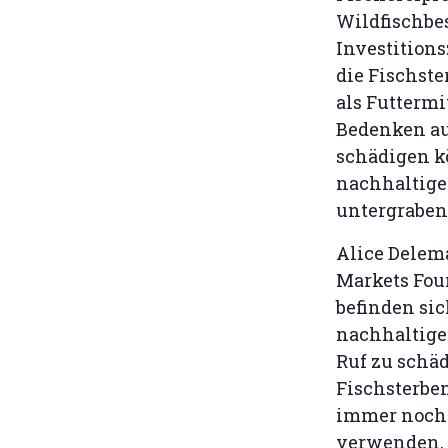
Wildfischbes
Investitions
die Fischst
als Futtermi
Bedenken au
schädigen kö
nachhaltige
untergraben
Alice Delem
Markets Fou
befinden si
nachhaltige
Ruf zu schä
Fischsterben
immer noch 
verwenden, 