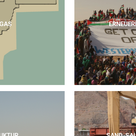
 GAS
ERNEUER
UKTUR
SAND, SA