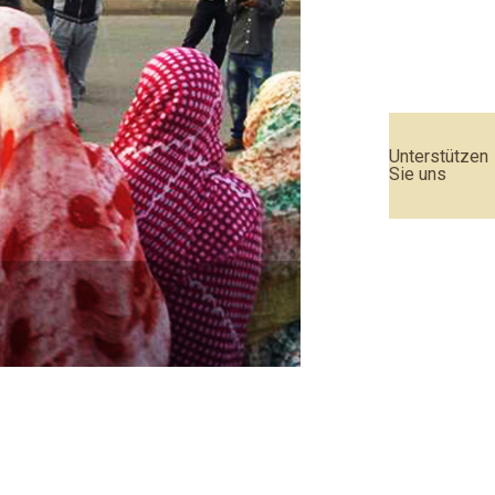
Unterstützen
Sie uns
Urteil des EU-Geric
Weiterlesen