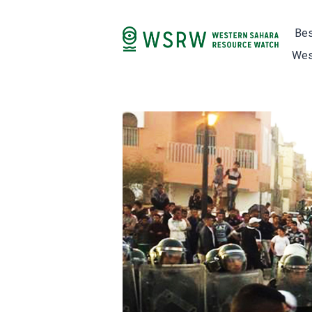
Bes
Wes