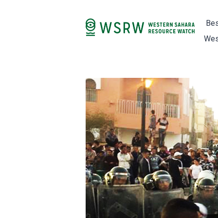
Bes
Wes