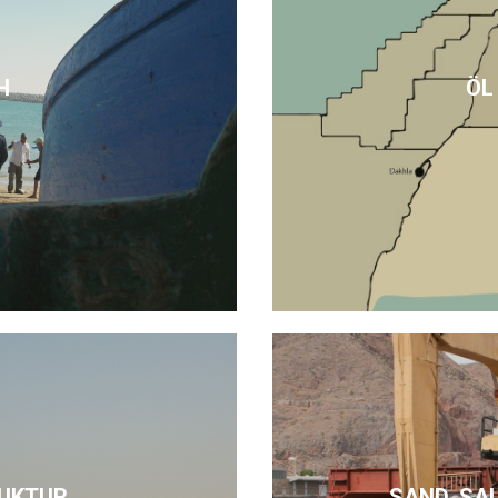
H
ÖL
UKTUR
SAND, SA