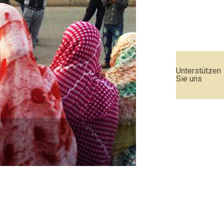
Unterstützen
Sie uns
Urteil des EU-Geric
Weiterlesen