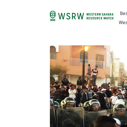
Bes
Wes