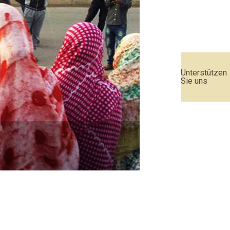
Unterstützen
Sie uns
Urteil des EU-Geric
Weiterlesen