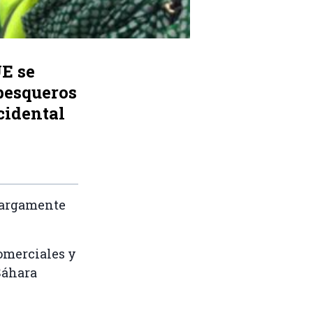
UE se
pesqueros
cidental
 largamente
comerciales y
Sáhara