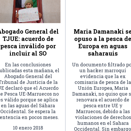
Abogado General del
Maria Damanaki s
TJUE: acuerdo de
opuso a la pesca d
pesca inválido por
Europa en aguas
incluir al SO
saharauis
En las conclusiones
Un documento filtrado p
ublicadas esta mañana, el
un hacker marroquí
Abogado General del
evidencia que la ex
Tribunal de Justicia de la
comisaria de pesca de la
E declaró que el Acuerdo
Unión Europea, Maria
e Pesca UE-Marruecos no
Damanaki, no quiso que 
es válido porque se aplica
renovara el acuerdo de
en las aguas del Sáhara
pesca entre UE y
Occidental. Se espera la
Marruecos, debido a las
entencia en pocos meses.
violaciones de derechos
humanos en el Sahara
10 enero 2018
Occidental. Sin embargo