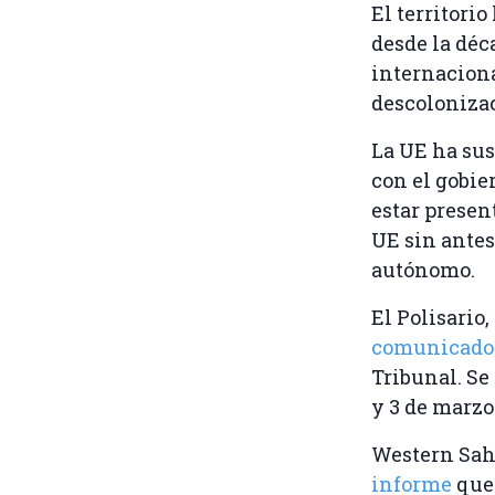
El territori
desde la déca
internaciona
descoloniza
La UE ha sus
con el gobie
estar presen
UE sin antes
autónomo.
El Polisario
comunicado 
Tribunal. Se
y 3 de marzo
Western Sah
informe
que