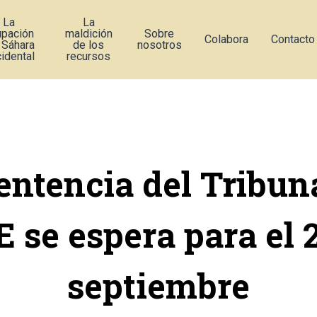
La
La
upación
maldición
Sobre
Colabora
Contacto
 Sáhara
de los
nosotros
idental
recursos
entencia del Tribun
E se espera para el 
septiembre