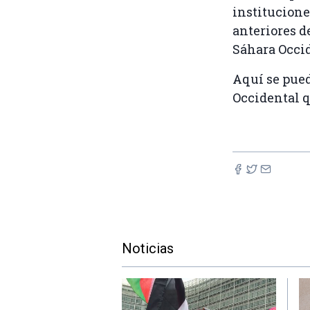
institucione
anteriores d
Sáhara Occid
Aquí se pue
Occidental q
Noticias