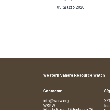
05 marzo 2020
Western Sahara Resource Watch
Contactar
Sí
info@wsrw.org
X/T
WSRW
Ins
Mundo B, rue d'Edimbourg 26