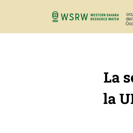
oc
del
Occ
La s
la U