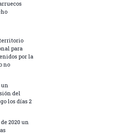
Marruecos
cho
erritorio
onal para
enidos por la
o no
y un
sión del
o los días 2
 de 2020 un
ras