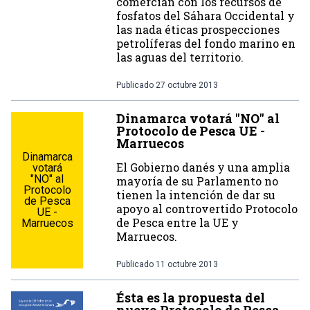
comercian con los recursos de
fosfatos del Sáhara Occidental y
las nada éticas prospecciones
petrolíferas del fondo marino en
las aguas del territorio.
Publicado
27 octubre 2013
Dinamarca votará "NO" al
Protocolo de Pesca UE -
Marruecos
Dinamarca
El Gobierno danés y una amplia
votará
"NO" al
mayoría de su Parlamento no
Protocolo
tienen la intención de dar su
de Pesca
apoyo al controvertido Protocolo
UE -
de Pesca entre la UE y
Marruecos
Marruecos.
Publicado
11 octubre 2013
Ésta es la propuesta del