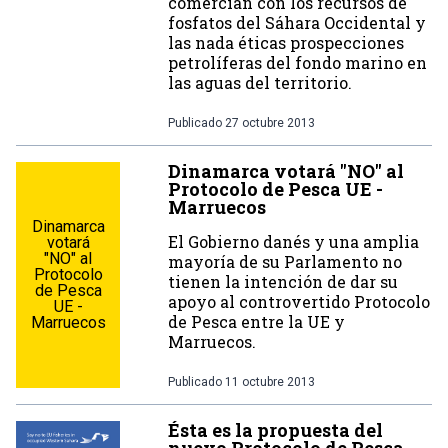
comercian con los recursos de
fosfatos del Sáhara Occidental y
las nada éticas prospecciones
petrolíferas del fondo marino en
las aguas del territorio.
Publicado
27 octubre 2013
Dinamarca votará "NO" al
Protocolo de Pesca UE -
Marruecos
Dinamarca
El Gobierno danés y una amplia
votará
"NO" al
mayoría de su Parlamento no
Protocolo
tienen la intención de dar su
de Pesca
apoyo al controvertido Protocolo
UE -
de Pesca entre la UE y
Marruecos
Marruecos.
Publicado
11 octubre 2013
Ésta es la propuesta del