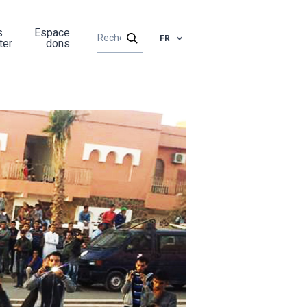
s
Espace
FR
ter
dons