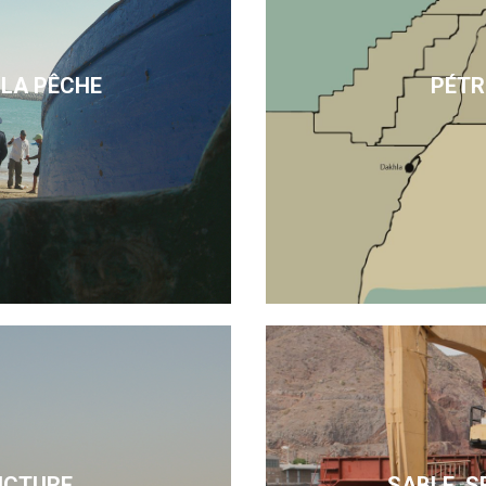
 LA PÊCHE
PÉTR
UCTURE
SABLE, S