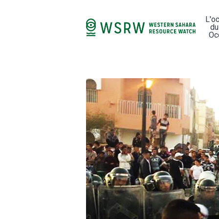
L'o
du
Oc