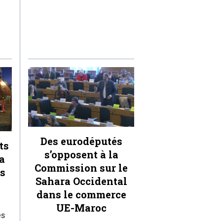
Des eurodéputés
ts
s’opposent à la
a
Commission sur le
ts
Sahara Occidental
dans le commerce
UE-Maroc
es