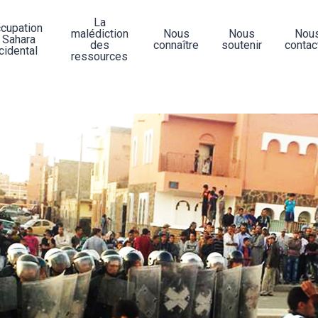
La
ccupation
malédiction
Nous
Nous
Nou
 Sahara
des
connaître
soutenir
contac
cidental
ressources