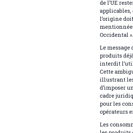
de l’UE rest
applicables,
l’origine doi
mentionnée
Occidental »
Le message d
produits déj
interdit l’u
Cette ambigu
illustrant l
d’imposer u
cadre juridi
pour les con
opérateurs e
Les consomma
les produits