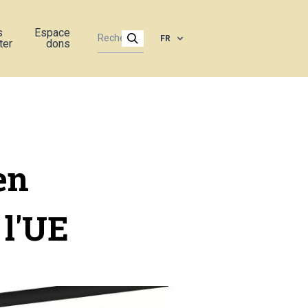
s
Espace
FR
ter
dons
en
 l'UE