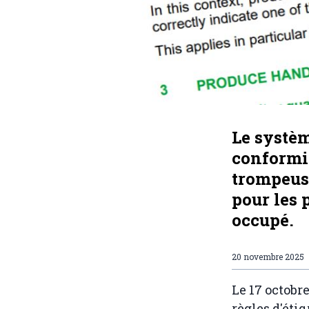
Le systèm
conformit
trompeuse
pour les 
occupé.
20 novembre 2025
Le 17 octobr
règles d'éti