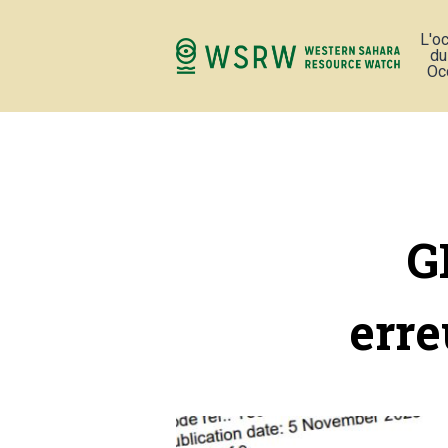
L'o
du
Oc
G
erre