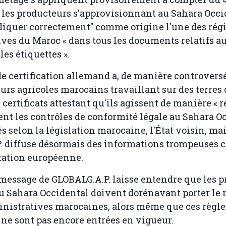
e les producteurs s'approvisionnant au Sahara Occi
diquer correctement" comme origine l'une des rég
ves du Maroc « dans tous les documents relatifs a
 les étiquettes ».
e certification allemand a, de manière controversé
urs agricoles marocains travaillant sur des terres
 certificats attestant qu'ils agissent de manière « r
t les contrôles de conformité légale au Sahara O
és selon la législation marocaine, l'État voisin, ma
. diffuse désormais des informations trompeuses 
tation européenne.
essage de GLOBALG.A.P. laisse entendre que les p
u Sahara Occidental doivent dorénavant porter le
nistratives marocaines, alors même que ces règle
 ne sont pas encore entrées en vigueur.