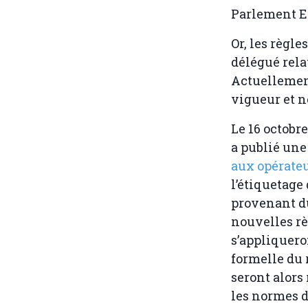
Parlement Eu
Or, les règl
délégué rela
Actuellement
vigueur et ne
Le 16 octobr
a publié un
aux opérateu
l’étiquetage
provenant du
nouvelles rè
s’appliquero
formelle du 
seront alors 
les normes 