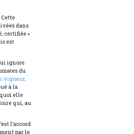
 Cette
tivées dans
 certifiée «
is est
qui ignore
tomates du
en vigueur
.
ué à la
quoi elle
oire qui, au
’est l’accord
ment par le