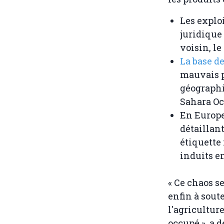
Les exploi
juridique 
voisin, le
La base d
mauvais p
géographi
Sahara Oc
En Europe
détaillant
étiquette 
induits e
« Ce chaos s
enfin à soute
l'agricultur
occupé », a 