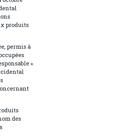
dental
ions
ux produits
e, permis à
 occupées
esponsable ».
ccidental
is
concernant
roduits
 nom des
s