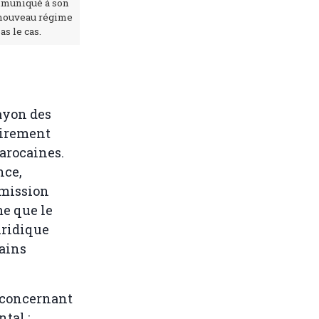
mmuniqué à son
 nouveau régime
as le cas.
ayon des
lairement
marocaines.
nce,
mmission
e que le
juridique
tains
 concernant
tal :