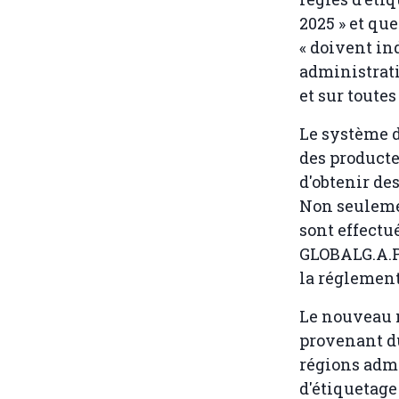
2025 » et qu
« doivent in
administrati
et sur toutes
Le système d
des producte
d'obtenir des
Non seulemen
sont effectu
GLOBALG.A.P
la réglemen
Le nouveau m
provenant d
régions admi
d'étiquetage