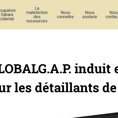
La
ccupation
malédiction
Nous
Nous
Nou
 Sahara
des
connaître
soutenir
contac
cidental
ressources
LOBALG.A.P. induit 
ur les détaillants de