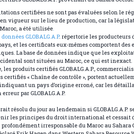
tations certifiées ne sont pas évaluées selon le ré
en vigueur sur le lieu de production, car la législ
 Maroc, a été utilisée
.
e données GLOBALG.A.P
. répertorie les producteurs 
ays, et les certificats eux-mêmes comportent des 
ques. La base de données indique que les exploita
cidental sont situées au Maroc, ce qui est inexact.
, les produits certifiés GLOBALG.A.P., commercialis
s certifiés « Chaîne de contrôle », portent actuell
indiquant un pays d’origine erroné, car les détaill
n erreur par GLOBALG.A.P.
erait résolu du jour au lendemain si GLOBALG.A.P. s
nir les principes du droit international et cessait d
e profondément irresponsable du Maroc au Sahara 
déclaré Erik Hagen dans Western Sahara Resource 