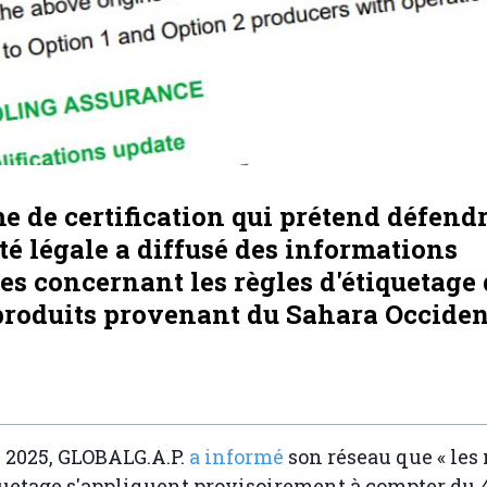
e de certification qui prétend défendr
é légale a diffusé des informations
s concernant les règles d'étiquetage 
produits provenant du Sahara Occiden
e 2025, GLOBALG.A.P.
a informé
son réseau que « les
quetage s'appliquent provisoirement à compter du 