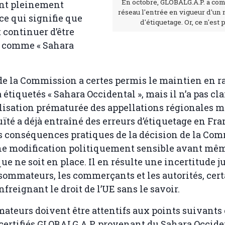
En octobre, GLOBALG.A.P. a co
ent pleinement
réseau l'entrée en vigueur d'un
 ce qui signifie que
d'étiquetage. Or, ce n'est p
t continuer d’être
 comme « Sahara
.
e la Commission a certes permis le maintien en r
à étiquetés « Sahara Occidental », mais il n’a pas c
tilisation prématurée des appellations régionales 
ïté a déjà entraîné des erreurs d’étiquetage en Fra
es conséquences pratiques de la décision de la Co
ne modification politiquement sensible avant mêm
que ne soit en place. Il en résulte une incertitude 
sommateurs, les commerçants et les autorités, cer
nfreignant le droit de l’UE sans le savoir.
teurs doivent être attentifs aux points suivants
 certifiés GLOBALG.A.P. provenant du Sahara Occiden