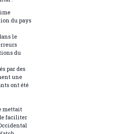
gime
ation du pays
dans le
erreurs
tions du
és par des
ement une
ants ont été
e mettait
e faciliter
Occidental
Watch.