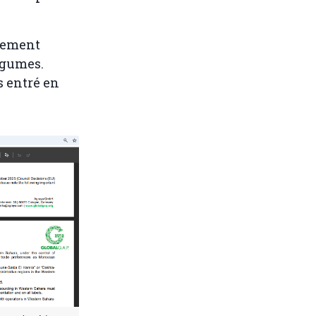
glement
égumes.
s entré en