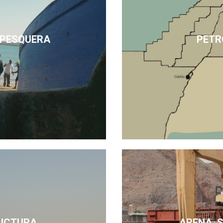
 PESQUERA
PETR
UCTURA
ARENA, 