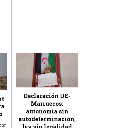
Declaración UE-
ne
Marruecos:
ra
autonomía sin
o
autodeterminación,
por
ley sin legalidad