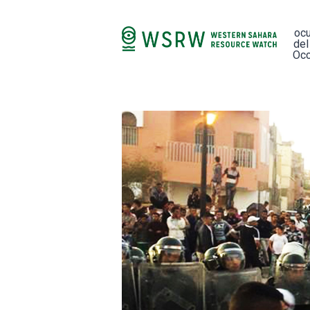
oc
del
Occ