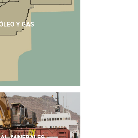
ÓLEO Y GAS
SAL, MINERALES