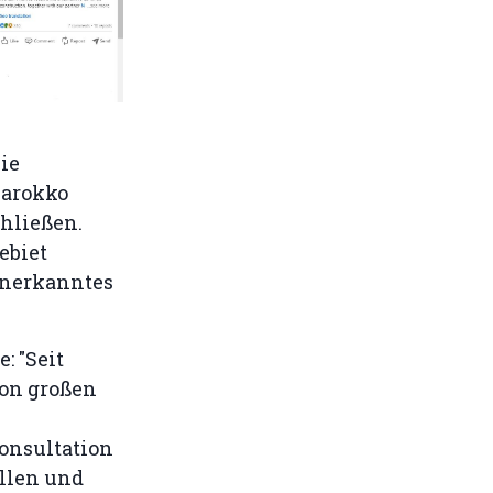
ie
Marokko
chließen.
ebiet
 anerkanntes
: "Seit
von großen
onsultation
ellen und