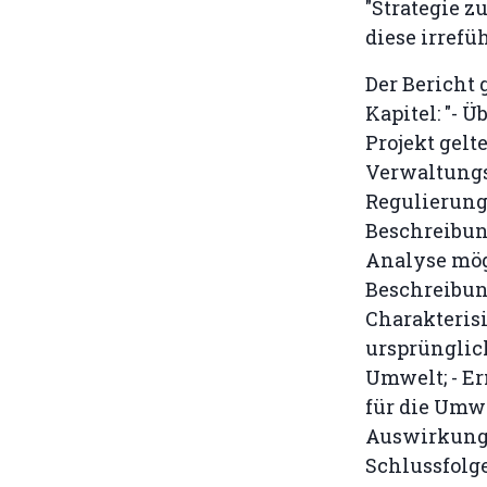
"Strategie 
diese irref
Der Bericht 
Kapitel: "- 
Projekt gelt
Verwaltung
Regulierung
Beschreibun
Analyse mögl
Beschreibu
Charakteris
ursprünglic
Umwelt; - Er
für die Umwe
Auswirkunge
Schlussfolg