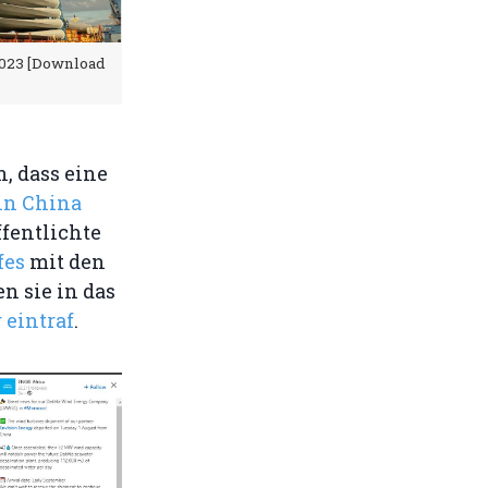
2023 [Download
, dass eine
in China
fentlichte
fes
mit den
n sie in das
 eintraf
.