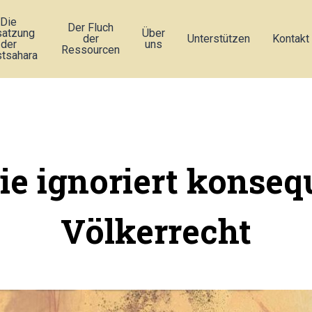
Die
Der Fluch
atzung
Über
der
Unterstützen
Kontakt
der
uns
Ressourcen
tsahara
ie ignoriert konseq
Völkerrecht