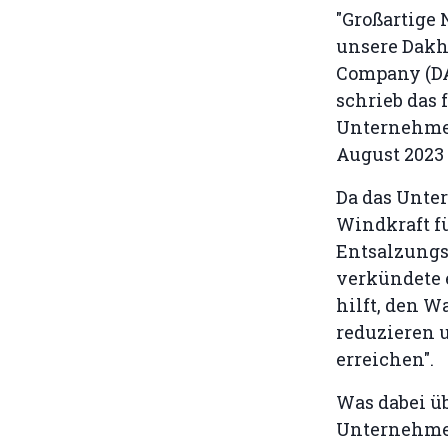
"Großartige 
unsere Dakh
Company (D
schrieb das 
Unternehme
August 2023
Da das Unt
Windkraft f
Entsalzungsa
verkündete e
hilft, den W
reduzieren 
erreichen".
Was dabei ü
Unternehmen