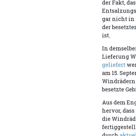
der Fakt, das
Entsalzung
gar nicht in
der besetzte
ist.
In demselbe
Lieferung W
geliefert
wer
am 15. Septe
Windrädern 
besetzte Geb
Aus dem Eng
hervor, dass
die Windräde
fertiggestel
durch
aktuel