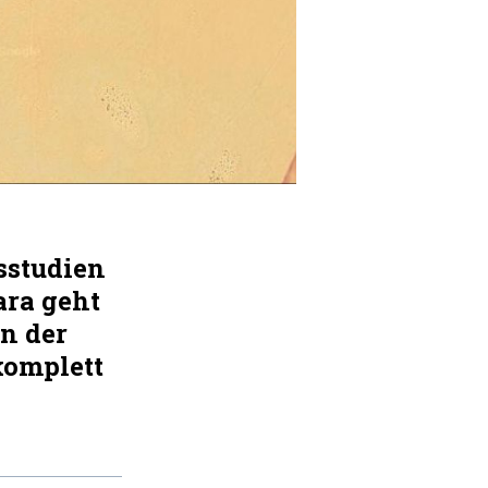
sstudien
ara geht
n der
komplett