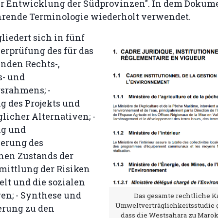
zur Entwicklung der Südprovinzen". In dem Dokum
ührende Terminologie wiederholt verwendet.
gliedert sich in fünf
Überprüfung des für das
enden Rechts-,
s- und
srahmens; -
g des Projekts und
icher Alternativen; -
ng und
ierung des
hen Zustands der
mittlung der Risiken
lt und die sozialen
n; - Synthese und
Das gesamte rechtliche Ka
Umweltverträglichkeitsstudie 
erung zu den
dass die Westsahara zu Marok