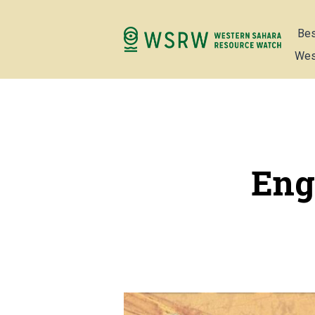
Bes
Wes
Eng