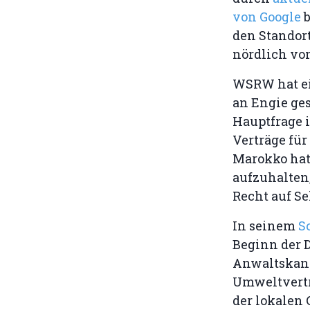
von Google
b
den Standort
nördlich vo
WSRW hat ei
an Engie ges
Hauptfrage i
Verträge fü
Marokko hat 
aufzuhalten
Recht auf S
In seinem
S
Beginn der 
Anwaltskanzl
Umweltvertr
der lokalen 