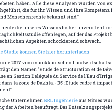
ebeten haben. Alle diese Analysen wurden von e
hgeführt, die für ihr Wissen und ihre Kompetenz 
und Menschenrechte bekannt sind."
eute die unseres Wissens bisher unveröffentlic
glichkeitsstudie offenlegen, auf der das Projekt b
n rechtlichen Aspekten schockierend schwach.
e Studie können Sie hier herunterladen.
wurde 2017 vom marokkanischen Landwirtschafts
 trägt den Namen "Etude de Structuration et de Dév
ise en Gestion Deléguée du Service de l'Eau d'Irrig
dans la zone de Dakhla. - R5 : Etude cadre d'impact
ment".
sische Unternehmen
BRL Ingénierie
aus Nîmes wur
 der Arbeiten beauftragt. Das Entsalzungsprojekt 