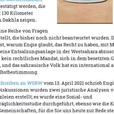
estätigt werden, die
 130 Kilometer
n Dakhla zeigen.
ne Reihe von Fragen
tellt, die bisher noch nicht beantwortet wurden. D
st, warum Engie glaubt, das Recht zu haben, mit 
r eine Entsalzungsanlage in der Westsahara abzus
kein rechtliches Mandat, sich in dem besetzten G
, und das sahrauische Volk hat ein international
elbstbestimmung.
chreiben an WSRW
vom 13. April 2021 schrieb Engie
Diskussionen wurden zwei juristische Analysen 
eien erstellt; es wurde eine Sozial- und
äglichkeitsstudie durchgeführt, ebenso wie die K
Gemeinschaften, für die Sie uns heute zur Rede st