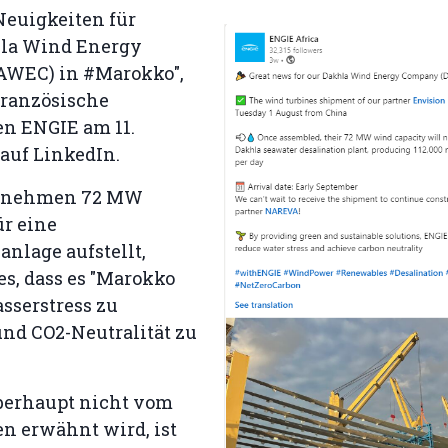
Neuigkeiten für
la Wind Energy
AWEC) in #Marokko",
französische
n ENGIE am 11.
 auf LinkedIn.
ernehmen 72 MW
ür eine
nlage aufstellt,
s, dass es "Marokko
asserstress zu
und CO2-Neutralität zu
berhaupt nicht vom
 erwähnt wird, ist