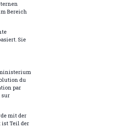
xternen
im Bereich
hte
asiert. Sie
ministerium
olution du
ation par
 sur
de mit der
ist Teil der