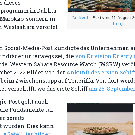
s dieses
sprogramm in Dakhla
LinkedIn
-Post vom 11. August 
 Marokko, sondern in
hier
]
n Westsahara verortet
n Social-Media-Post kündigte das Unternehmen an
indräder unterwegs sei, die
von Envision Energy 
de. Western Sahara Resource Watch (WSRW) veröf
mber 2023 Bilder von der
Ankunft des ersten Schif
beim Zwischenstopp auf Teneriffa. Von dort werde
iet verschifft, wo das erste Schiff
am 25. September
ie-Post geht auch
 die Fundamente für
r bereits
lt wurden. Dies kann
le Satellitenbilder