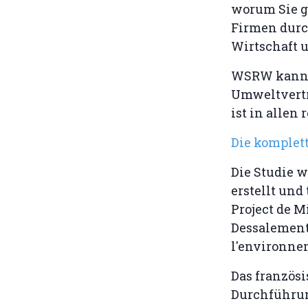
worum Sie g
Firmen durc
Wirtschaft 
WSRW kann h
Umweltverträ
ist in alle
Die komplett
Die Studie 
erstellt und
Project de M
Dessalement 
l'environne
Das franzö
Durchführung