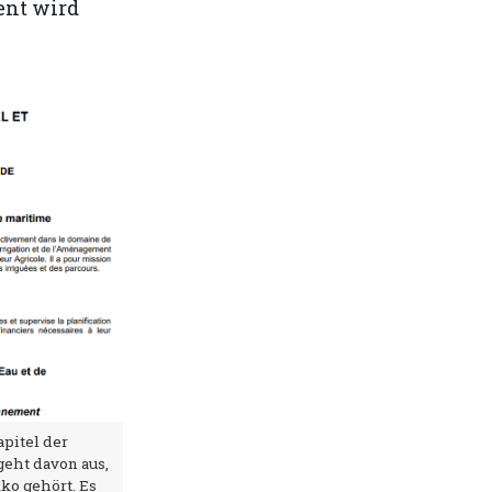
ent wird
pitel der
geht davon aus,
ko gehört. Es