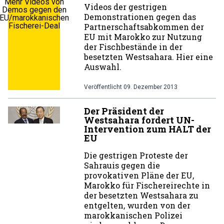
Mehr Videos von
Videos der gestrigen
Demos gegen den
Demonstrationen gegen das
EU/marokkanischen
Fischerei-Deal
Partnerschaftsabkommen der
EU mit Marokko zur Nutzung
der Fischbestände in der
besetzten Westsahara. Hier eine
Auswahl.
Veröffentlicht
09. Dezember 2013
Der Präsident der
Westsahara fordert UN-
Intervention zum HALT der
EU
Die gestrigen Proteste der
Sahrauis gegen die
provokativen Pläne der EU,
Marokko für Fischereirechte in
der besetzten Westsahara zu
entgelten, wurden von der
marokkanischen Polizei