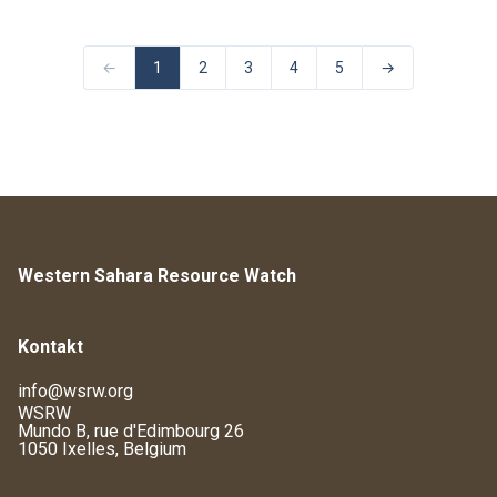
←
1
2
3
4
5
→
Western Sahara Resource Watch
Kontakt
info@wsrw.org
WSRW
Mundo B, rue d'Edimbourg 26
1050 Ixelles, Belgium