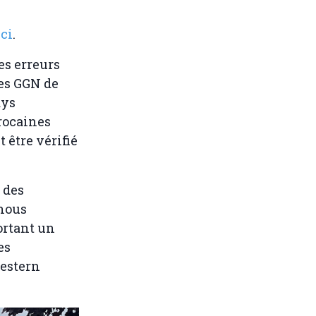
ici
.
es erreurs
des GGN de
ays
arocaines
être vérifié
 des
 nous
ortant un
es
Western