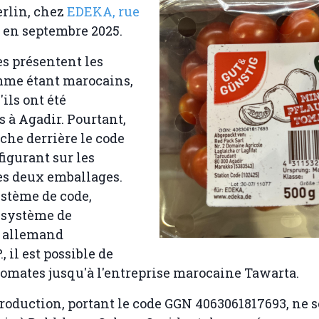
erlin, chez
EDEKA, rue
en septembre 2025.
es présentent les
mme étant marocains,
ils ont été
 à Agadir. Pourtant,
ache derrière le code
figurant sur les
es deux emballages.
ystème de code,
 système de
n allemand
 il est possible de
 tomates jusqu'à l'entreprise marocaine Tawarta.
production, portant le code GGN 4063061817693, ne s