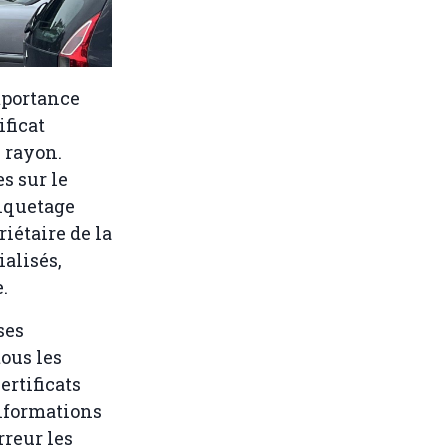
mportance
ificat
 rayon.
s sur le
tiquetage
riétaire de la
alisés,
.
ses
ous les
ertificats
nformations
rreur les