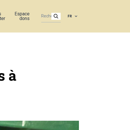
s
Espace
FR
ter
dons
s à