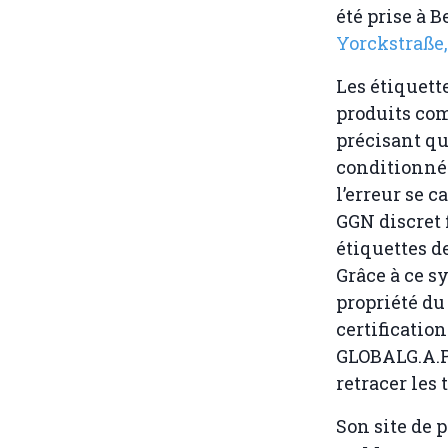
été prise à B
Yorckstraße,
Les étiquett
produits co
précisant qu'
conditionnés
l’erreur se c
GGN discret 
étiquettes d
Grâce à ce s
propriété du
certificatio
GLOBALG.A.P.,
retracer les
Son site de 