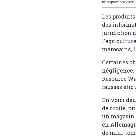
05 septembre 2025
Les produits
des informat
juridiction 
l'agricultur
marocains, l
Certaines ch
négligence.
Resource Wat
fausses étiq
En voici de
de droite, pr
un magasin
en Allemagn
de mini-toma