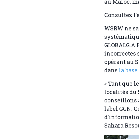
au Maroc, ma
Consultez l'
WSRW ne sait
systématique
GLOBALG.A.P
incorrectes 
opérant au S
dans
la bas
« Tant que l
localités du
conseillons 
label GGN. C
d'informatio
Sahara Reso