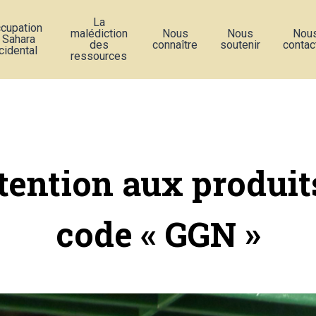
La
ccupation
malédiction
Nous
Nous
Nou
 Sahara
des
connaître
soutenir
contac
cidental
ressources
tention aux produit
code « GGN »