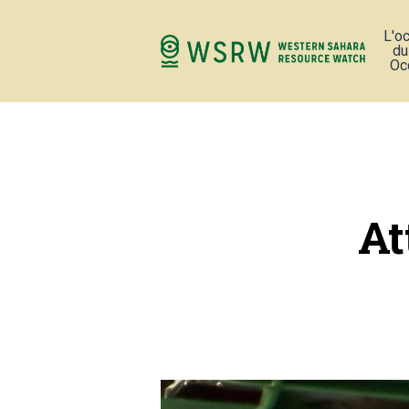
L'o
du
Oc
At