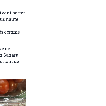
ivent porter
lus haute
etés comme
ve de
rn Sahara
ortant de