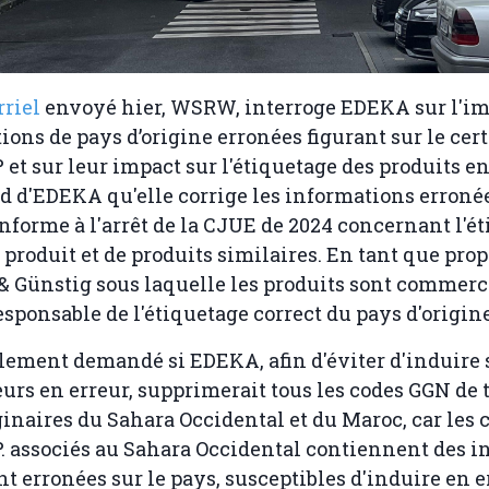
rriel
envoyé hier, WSRW, interroge EDEKA sur l'i
ions de pays d’origine erronées figurant sur le cert
et sur leur impact sur l'étiquetage des produits en
d'EDEKA qu'elle corrige les informations erronée
onforme à l'arrêt de la CJUE de 2024 concernant l'é
 produit et de produits similaires. En tant que prop
 Günstig sous laquelle les produits sont commerci
sponsable de l'étiquetage correct du pays d'origine
ement demandé si EDEKA, afin d'éviter d'induire 
s en erreur, supprimerait tous les codes GGN de t
ginaires du Sahara Occidental et du Maroc, car les c
 associés au Sahara Occidental contiennent des i
t erronées sur le pays, susceptibles d'induire en e