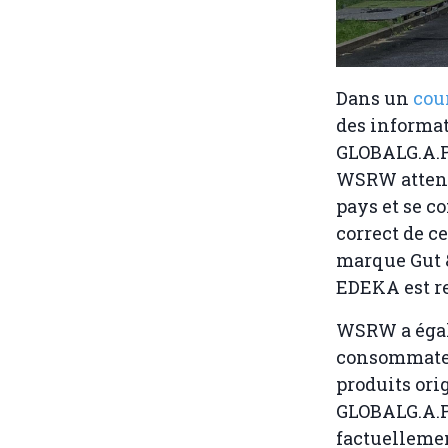
Dans un
cou
des informat
GLOBALG.A.P 
WSRW attend 
pays et se c
correct de ce
marque Gut &
EDEKA est re
WSRW a égal
consommateur
produits ori
GLOBALG.A.P.
factuellemen