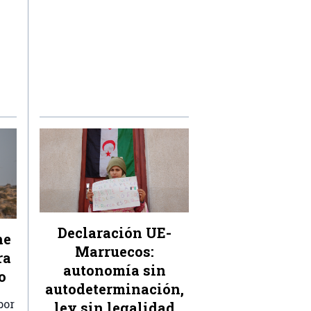
Declaración UE-
ne
Marruecos:
ra
autonomía sin
o
autodeterminación,
por
ley sin legalidad