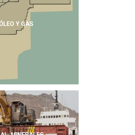
ÓLEO Y GAS
SAL, MINERALES