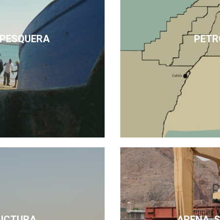
 PESQUERA
PETR
UCTURA
ARENA, 