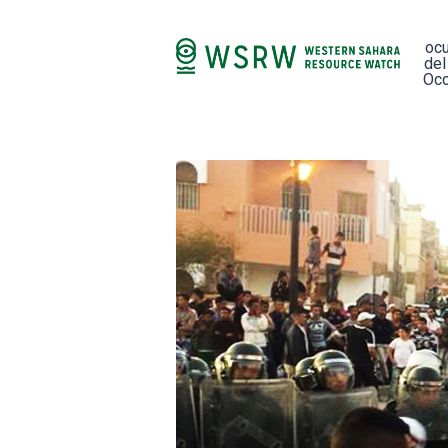
oc
del
Occ