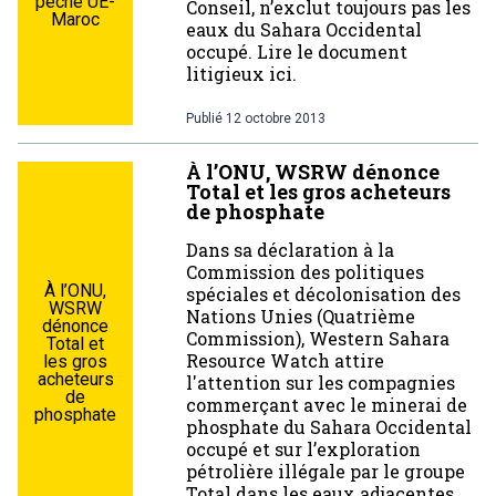
pêche UE-
Conseil, n’exclut toujours pas les
Maroc
eaux du Sahara Occidental
occupé. Lire le document
litigieux ici.
Publié
12 octobre 2013
À l’ONU, WSRW dénonce
Total et les gros acheteurs
de phosphate
Dans sa déclaration à la
Commission des politiques
À l’ONU,
spéciales et décolonisation des
WSRW
Nations Unies (Quatrième
dénonce
Commission), Western Sahara
Total et
Resource Watch attire
les gros
acheteurs
l'attention sur les compagnies
de
commerçant avec le minerai de
phosphate
phosphate du Sahara Occidental
occupé et sur l’exploration
pétrolière illégale par le groupe
Total dans les eaux adjacentes.