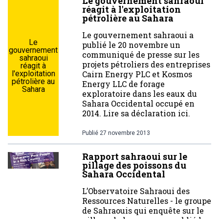
Le gouvernement sahraoui
réagit à l'exploitation
pétrolière au Sahara
Le gouvernement sahraoui a
Le
publié le 20 novembre un
gouvernement
communiqué de presse sur les
sahraoui
projets pétroliers des entreprises
réagit à
l'exploitation
Cairn Energy PLC et Kosmos
pétrolière au
Energy LLC de forage
Sahara
exploratoire dans les eaux du
Sahara Occidental occupé en
2014. Lire sa déclaration ici.
Publié
27 novembre 2013
Rapport sahraoui sur le
pillage des poissons du
Sahara Occidental
L’Observatoire Sahraoui des
Ressources Naturelles - le groupe
de Sahraouis qui enquête sur le