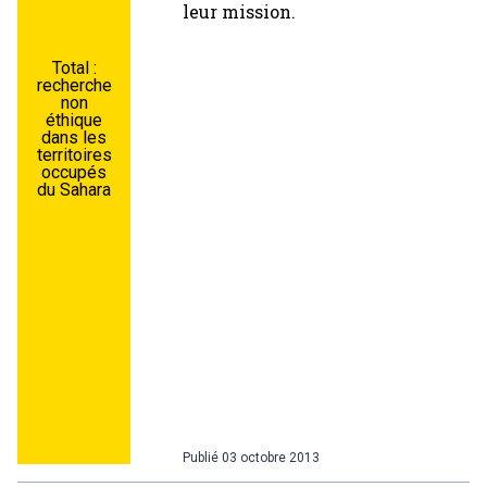
leur mission.
Total :
recherche
non
éthique
dans les
territoires
occupés
du Sahara
Publié
03 octobre 2013