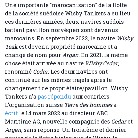
Une importante "marocanisation" de la flotte
de la société suédoise Wisby Tankers a eu lieu
ces dernières années, deux navires suédois
battant pavillon norvégien sont devenus
marocains. En septembre 2022, le navire
Wisby
Teak
est devenu propriété marocaine et a
changé de nom pour
Argan
. En 2021, la même
chose était arrivée au navire
Wisby Cedar
,
renommé
Cedar
. Les deux navires ont
continué sur les mêmes trajets après le
changement de propriétaire/pavillon. Wisby
Tankers n'a
pas répondu
aux courriers.
L'organisation suisse
Terre des hommes
a
écrit
le 14 mars 2022 au directeur ABC
Maritime AG, nouvelle compagnie des
Cedar
et
Argan
, sans réponse. Un troisième et dernier
navire de la flotte historique de Wisby, le