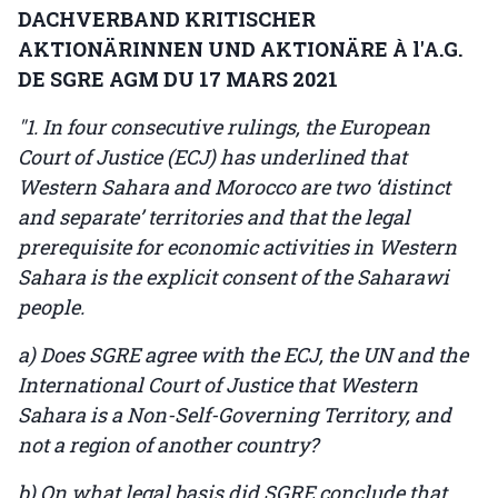
DACHVERBAND KRITISCHER
AKTIONÄRINNEN UND AKTIONÄRE À l'A.G.
DE SGRE AGM DU 17 MARS 2021
"1. In four consecutive rulings, the European
Court of Justice (ECJ) has underlined that
Western Sahara and Morocco are two ‘distinct
and separate’ territories and that the legal
prerequisite for economic activities in Western
Sahara is the explicit consent of the Saharawi
people.
a) Does SGRE agree with the ECJ, the UN and the
International Court of Justice that Western
Sahara is a Non-Self-Governing Territory, and
not a region of another country?
b) On what legal basis did SGRE conclude that