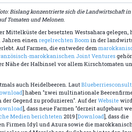
foto: Bislang konzentrierte sich die Landwirtschaft in
auf Tomaten und Melonen.
er Mittelküste der besetzten Westsahara gelegen, 
n Jahren einen
regelrechten Boom
in der landwirt
erlebt. Auf Farmen, die entweder dem
marokkanis
 französisch-marokkanischen Joint Ventures
gehör
der Nähe der Halbinsel vor allem Kirschtomaten 
tmals auch Heidelbeeren. Laut
Blueberriesconsul
ownload
] haben "zwei multinationale Beerenfirm
 der Gegend zu produzieren". Auf der
Website
wird
ownload
], dass neue Farmen "derzeit aufgebaut we
he Medien berichteten
2019 [
Download
], dass die
en Firmen Idyl und Azura sowie die marokkanisc