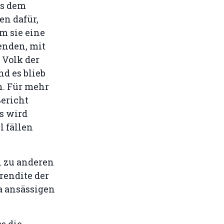
ms dem
en dafür,
m sie eine
enden, mit
Volk der
d es blieb
n. Für mehr
ericht
Es wird
 fällen
h zu anderen
rendite der
a ansässigen