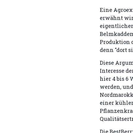
Eine Agroex
erwähnt wir
eigentlichen
Belmkadde
Produktion 
denn "dort s
Diese Argume
Interesse de
hier 4 bis 
werden, und
Nordmarokko
einer kühlen
Pflanzenkran
Qualitätsert
Die BestBerr