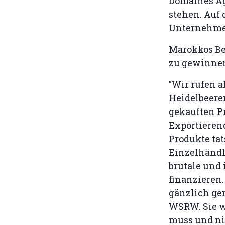
Domaines Ag
stehen. Auf 
Unternehmen
Marokkos Bes
zu gewinnen
"Wir rufen 
Heidelbeeren
gekauften P
Exportieren
Produkte ta
Einzelhändl
brutale und
finanzieren.
gänzlich ge
WSRW. Sie wi
muss und nic