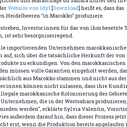
ricoles und Maraîchage du Sahara hinter den Inv
der
Website von Idyl
[
Download
] heißt es, dass das
 Heidelbeeren "in Marokko" produziere.
treben, Investor:innen für das von ihm besetzte 
, ist sehr besorgniserregend.
alle importierenden Unternehmen marokkanische
 auf, sich über die tatsächliche Herkunft der von
rodukte zu erkundigen. Von den marokkanischen
den müssen volle Garantien eingeholt werden, das
tsächlich aus Marokko stammen und nicht aus der
er:innen können nicht zulassen, dass ihre Kund:
 illegale marokkanische Kolonisierung des Gebiet
 Unternehmen, die in der Westsahara produzieren,
mieden werden", erklärte Sylvia Valentin, Vorsit
es außerdem darauf hin, dass dieser Prozess jetz
ht erst, wenn die Produktion bereits angelaufen i