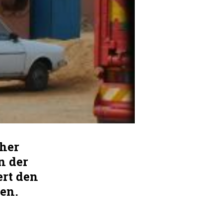
her
n der
ert den
en.