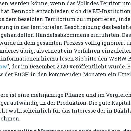
sen werden könne, wenn das Volk des Territoriu
hat. Dennoch entschieden sich die EU-Institution
s dem besetzten Territorium zu importieren, inde
ung in der territorialen Beschreibung des besteh
gehandelten Handelsabkommens einführten. Das 
urde in dem gesamten Prozess völlig ignoriert un
nderes übrig, als erneut ein Verfahren einzuleite
informationen hierzu lesen Sie bitte den WSRW-B
Law
", der im Dezember 2020 veröffentlicht wurde. 
ass der EuGH in den kommenden Monaten ein Urteil
ere ist eine mehrjährige Pflanze und im Vergleic
er aufwändig in der Produktion. Die gute Kapital
cht wahrscheinlich für das Interesse der in Dakhl
nehmen.