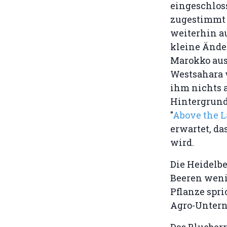
eingeschlos
zugestimmt 
weiterhin au
kleine Änder
Marokko aus
Westsahara w
ihm nichts a
Hintergrund
"
Above the 
erwartet, d
wird.
Die Heidelbe
Beeren wenig
Pflanze spri
Agro-Unter