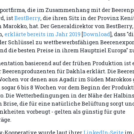
portfirma, die im Zusammenhang mit der Beeren
d, ist
BestBerry
, die ihren Sitz in der Provinz Keni
 Marokko, hat. Der Generaldirektor von BestBerry,
m,
erklärte bereits im Jahr 2019
[
Download
], dass "d
der Schlüssel zu wettbewerbsfähigen Beerenexport
ind die besten Preise in ihrem Hauptziel Europa" z
ntation basierend auf der frühen Produktion ist e
r Beerenproduzenten für Dakhla erklärt. Die Beer
6 Wochen vor denen aus Agadir im Süden Marokkos 
 sogar 6 bis 8 Wochen vor dem Beginn der Produkt
. Die Wetterbedingungen in der Nähe der Halbinse
 Brise, die für eine natürliche Belüftung sorgt un
kheiten vorbeugt - gelten als günstig für gute
räge.
y-Kooperative wurde laut ihrer
LinkedIn-Seite
im 