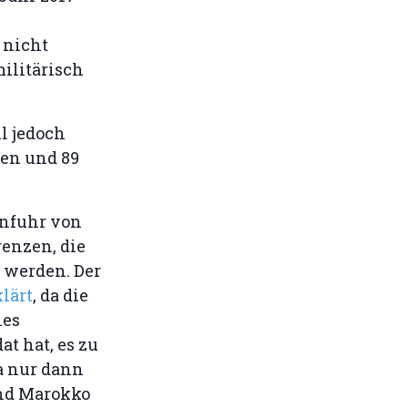
 nicht
ilitärisch
il jedoch
ren und 89
infuhr von
enzen, die
 werden. Der
klärt
, da die
hes
at hat, es zu
a nur dann
nd Marokko