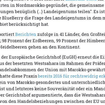
rten in Nordmarokko gegründet, die gemeinsame
ungen bezüglich (...) Landeigentums teilen". Es ist
e BlueBerry die Frage des Landeigentums in dem m
biet berücksichtigt hat.
ortiert
Berichten
zufolge in 41 Länder, den Großte
 98 Prozent der Erdbeeren, 99 Prozent der Himbee
 Heidelbeeren gehen an den Kontinent.
t der Europäische Gerichtshof (EuGH) erneut die E
us der besetzten Westsahara im Rahmen der Präfer
andelsabkommen der Union mit Marokko gewährt
hatte diese Praxis
bereits 2016 für rechtswidrig er
ein von Marokko gesondertes und unterschiedlic
ist und letzteres keine Souveränität oder ein Mand
er Gerichtshof argumentierte, dass die Westsahar
von den Handelsbeziehungen zwischen der EU u