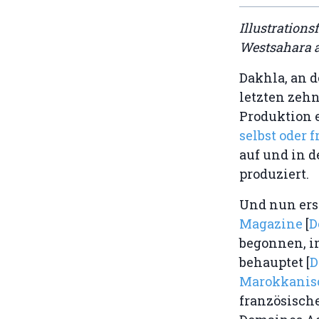
Illustrations
Westsahara 
Dakhla, an d
letzten zeh
Produktion 
selbst oder
auf und in 
produziert.
Und nun ers
Magazine
[
D
begonnen, in
behauptet [
D
Marokkanisc
französisch