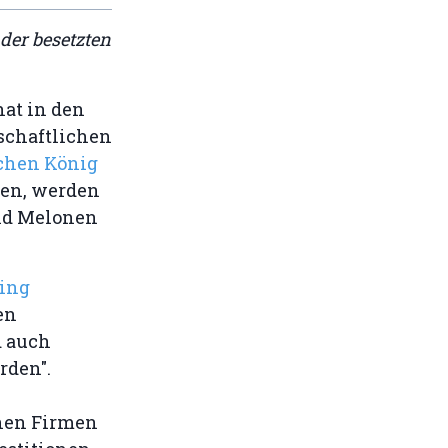
 der besetzten
hat in den
schaftlichen
chen König
en, werden
und Melonen
ting
en
 auch
rden".
hen Firmen