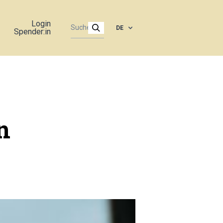
Login
DE
Spender:in
n