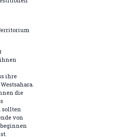
estitionen
Territorium
r
 ihnen
s ihre
 Westsahara.
innen die
es
 sollten
zende von
t beginnen
st.