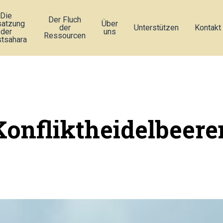
Die
Der Fluch
atzung
Über
der
Unterstützen
Kontakt
der
uns
Ressourcen
tsahara
Konfliktheidelbeere