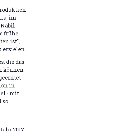
produktion
tra, im
 Nabil
ie frühe
en ist",
u erzielen.
s, die das
en können
geerntet
ion in
l - mit
d so
Jahr 2017