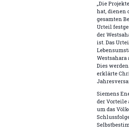
„Die Projek
hat, dienen
gesamten Be
Urteil festg
der Westsaha
ist. Das Urte
Lebensumstä
Westsahara 
Dies werden
erklärte Chr
Jahresvers
Siemens Ene
der Vorteil
um das Völke
Schlussfolge
Selbstbesti