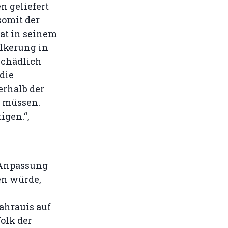
n geliefert
somit der
at in seinem
ölkerung in
schädlich
 die
erhalb der
n müssen.
igen.“,
 Anpassung
en würde,
ahrauis auf
olk der