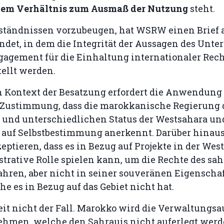
em Verhältnis zum Ausmaß der Nutzung
steht.
tändnissen vorzubeugen, hat WSRW einen Brief 
ndet, in dem die Integrität der Aussagen des Unt
gagement für die Einhaltung internationaler Rec
tellt werden.
n Kontext der Besatzung erfordert die Anwendung
Zustimmung, dass die marokkanische Regierung 
 und unterschiedlichen Status der Westsahara un
s auf Selbstbestimmung anerkennt. Darüber hinau
ptieren, dass es in Bezug auf Projekte in der Wes
trative Rolle spielen kann, um die Rechte des sa
ahren, aber nicht in seiner souveränen Eigenscha
e es in Bezug auf das Gebiet nicht hat.
zeit nicht der Fall. Marokko wird die Verwaltungs
ehmen, welche den Sahrauis nicht auferlegt wer