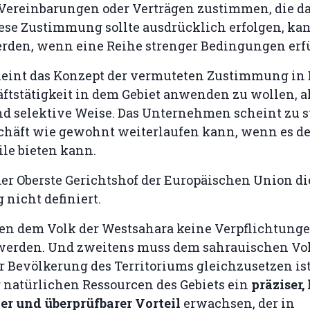
Vereinbarungen oder Verträgen zustimmen, die da
iese Zustimmung sollte ausdrücklich erfolgen, ka
rden, wenn eine Reihe strenger Bedingungen erfül
eint das Konzept der vermuteten Zustimmung in 
ftstätigkeit in dem Gebiet anwenden zu wollen, a
nd selektive Weise. Das Unternehmen scheint zu s
schäft wie gewohnt weiterlaufen kann, wenn es d
ile bieten kann.
der Oberste Gerichtshof der Europäischen Union d
nicht definiert.
fen dem Volk der Westsahara keine Verpflichtung
werden. Und zweitens muss dem sahrauischen Vo
r Bevölkerung des Territoriums gleichzusetzen ist
 natürlichen Ressourcen des Gebiets ein
präziser,
er und überprüfbarer Vorteil
erwachsen, der in