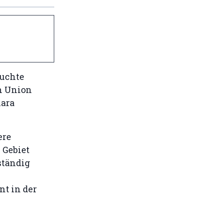
suchte
en Union
hara
ere
 Gebiet
ständig
nt in der