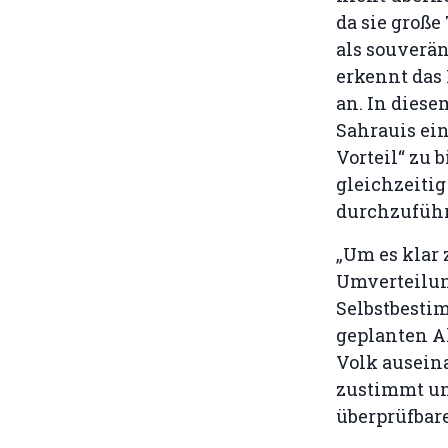
da sie große
als souverä
erkennt das
an. In dies
Sahrauis ein
Vorteil“ zu 
gleichzeitig
durchzufüh
„Um es klar 
Umverteilun
Selbstbesti
geplanten A
Volk auseina
zustimmt und
überprüfbar