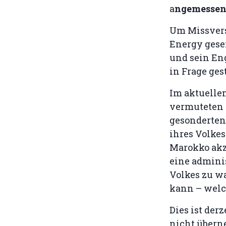
a
ngemessen
Um Missvers
Energy gese
und sein En
in Frage ges
Im aktuelle
vermuteten 
gesonderten
ihres Volke
Marokko akze
eine adminis
Volkes zu w
kann – welch
Dies ist der
nicht übern