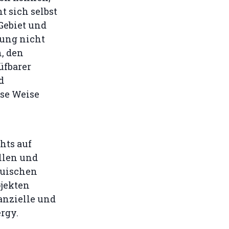
t sich selbst
Gebiet und
mung nicht
, den
üfbarer
d
ese Weise
hts auf
llen und
auischen
ojekten
anzielle und
rgy.