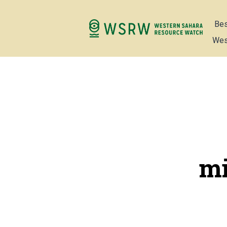
Bes
Wes
mi