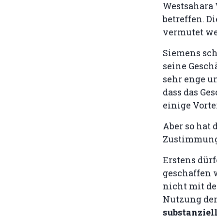
Westsahara 
betreffen. D
vermutet we
Siemens sch
seine Geschä
sehr enge u
dass das Ge
einige Vorte
Aber so hat 
Zustimmung 
Erstens dür
geschaffen 
nicht mit de
Nutzung der
substanziell