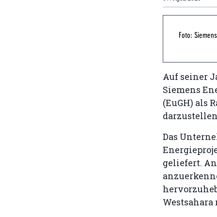
Foto: Siemens
Auf seiner 
Siemens Ene
(EuGH) als R
darzustellen
Das Unterne
Energieproj
geliefert. A
anzuerkenne
hervorzuheb
Westsahara r