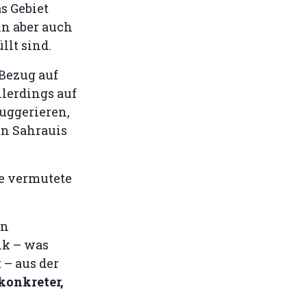
s Gebiet
nn aber auch
lt sind.
Bezug auf
llerdings auf
uggerieren,
en Sahrauis
ie vermutete
en
lk – was
 – aus der
 konkreter,