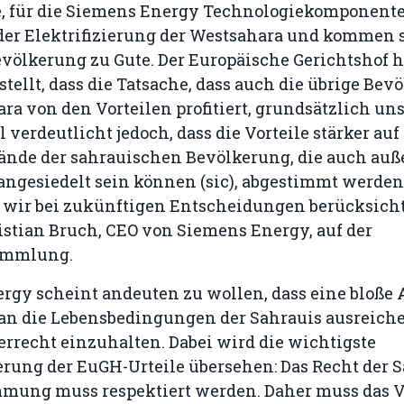
te, für die Siemens Energy Technologiekomponente
 der Elektrifizierung der Westsahara und kommen 
völkerung zu Gute. Der Europäische Gerichtshof h
estellt, dass die Tatsache, dass auch die übrige Bev
ra von den Vorteilen profitiert, grundsätzlich un
il verdeutlicht jedoch, dass die Vorteile stärker auf
nde der sahrauischen Bevölkerung, die auch auß
angesiedelt sein können (sic), abgestimmt werde
 wir bei zukünftigen Entscheidungen berücksicht
istian Bruch, CEO von Siemens Energy, auf der
ammlung.
rgy scheint andeuten zu wollen, dass eine bloße
e an die Lebensbedingungen der Sahrauis ausreich
rrecht einzuhalten. Dabei wird die wichtigste
rung der EuGH-Urteile übersehen: Das Recht der S
mmung muss respektiert werden. Daher muss das V