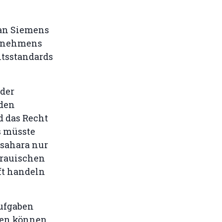
an Siemens
ernehmens
htsstandards
 der
den
d das Recht
s müsste
tsahara nur
hrauischen
ft handeln
aufgaben
den können,