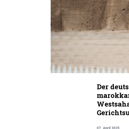
Der deut
marokkan
Westsahar
Gerichtsu
07. April 2025