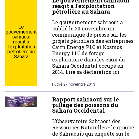
Le gouvernement sahraoui
réagit à l'exploitation
pétrolière au Sahara
Le gouvernement sahraoui a
Le
publié le 20 novembre un
gouvernement
communiqué de presse sur les
sahraoui
projets pétroliers des entreprises
réagit à
l'exploitation
Cairn Energy PLC et Kosmos
pétrolière au
Energy LLC de forage
Sahara
exploratoire dans les eaux du
Sahara Occidental occupé en
2014. Lire sa déclaration ici.
Publié
27 novembre 2013
Rapport sahraoui sur le
pillage des poissons du
Sahara Occidental
L’Observatoire Sahraoui des
Ressources Naturelles - le groupe
de Sahraouis qui enquête sur le