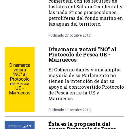
comercian con los recursos de
fosfatos del Sáhara Occidental y
las nada éticas prospecciones
petrolíferas del fondo marino en
las aguas del territorio.
Publicado
27 octubre 2013
Dinamarca votará "NO" al
Protocolo de Pesca UE -
Marruecos
Dinamarca
El Gobierno danés y una amplia
votará
"NO" al
mayoría de su Parlamento no
Protocolo
tienen la intención de dar su
de Pesca
apoyo al controvertido Protocolo
UE -
de Pesca entre la UE y
Marruecos
Marruecos.
Publicado
11 octubre 2013
Ésta es la propuesta del