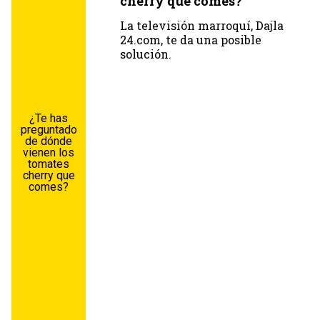
cherry que comes?
La televisión marroquí, Dajla
24.com, te da una posible
solución.
¿Te has
preguntado
de dónde
vienen los
tomates
cherry que
comes?