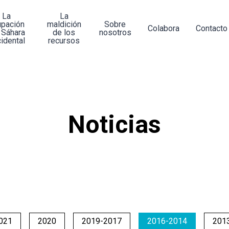
La
La
upación
maldición
Sobre
Colabora
Contacto
 Sáhara
de los
nosotros
idental
recursos
Noticias
021
2020
2019-2017
2016-2014
201