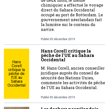
de deux mois, le même
chimiquier a effectué le voyage
direct du Sahara Occidental
occupé au port de Rotterdam. Le
gouvernement néerlandais fait
la lumière sur le contenu du
navire.
Publié
05 décembre 2019
Hans Corell critique la
pêche de l'UE au Sahara
Occidental
Hans
Corell
M. Hans Corell, ancien conseiller
critique la
juridique auprès du conseil de
pêche de
l'UE au
sécurité des Nations Unies,
Sahara
commente les activités de pêche
Occidental
de l'UE au Sahara Occidental.
Publié
05 décembre 2019