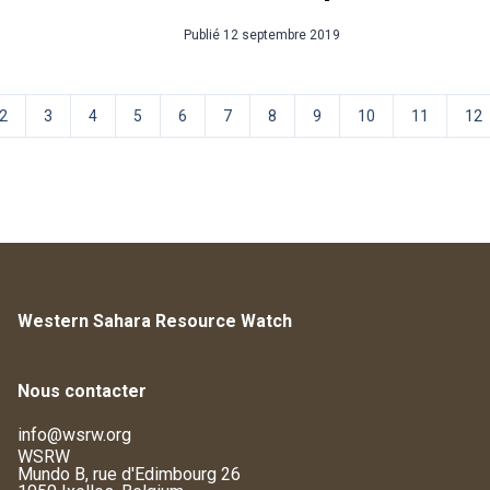
Publié
12 septembre 2019
2
3
4
5
6
7
8
9
10
11
12
Western Sahara Resource Watch
Nous contacter
info@wsrw.org
WSRW
Mundo B, rue d'Edimbourg 26