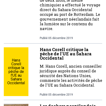
de deux mois, le même
chimiquier a effectué le voyage
direct du Sahara Occidental
occupé au port de Rotterdam. Le
gouvernement néerlandais fait
la lumière sur le contenu du
navire.
Publié
05 décembre 2019
Hans Corell critique la
pêche de l'UE au Sahara
Occidental
Hans
Corell
M. Hans Corell, ancien conseiller
critique la
juridique auprès du conseil de
pêche de
l'UE au
sécurité des Nations Unies,
Sahara
commente les activités de pêche
Occidental
de l'UE au Sahara Occidental.
Publié
05 décembre 2019