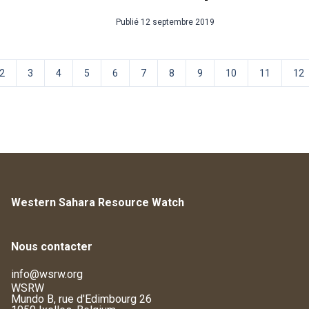
Publié
12 septembre 2019
2
3
4
5
6
7
8
9
10
11
12
Western Sahara Resource Watch
Nous contacter
info@wsrw.org
WSRW
Mundo B, rue d'Edimbourg 26