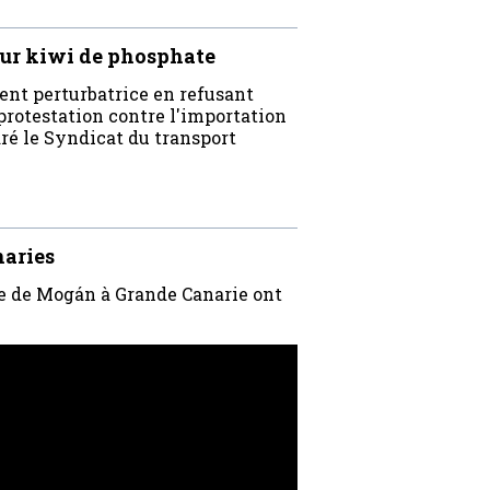
eur kiwi de phosphate
nt perturbatrice en refusant
 protestation contre l'importation
ré le Syndicat du transport
naries
ée de Mogán à Grande Canarie ont