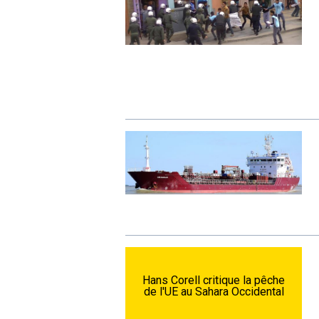
Hans Corell critique la pêche
de l'UE au Sahara Occidental