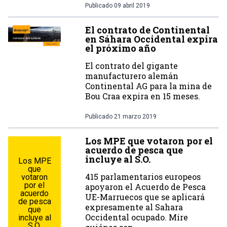
Publicado
09 abril 2019
El contrato de Continental
en Sáhara Occidental expira
el próximo año
El contrato del gigante
manufacturero alemán
Continental AG para la mina de
Bou Craa expira en 15 meses.
Publicado
21 marzo 2019
Los MPE que votaron por el
acuerdo de pesca que
incluye al S.O.
Los MPE
que
415 parlamentarios europeos
votaron
por el
apoyaron el Acuerdo de Pesca
acuerdo
UE-Marruecos que se aplicará
de pesca
expresamente al Sahara
que
Occidental ocupado. Mire
incluye al
S.O.