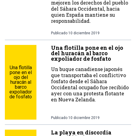
mejoren los derechos del pueblo
del Sáhara Occidental, hacia
quien España mantiene su
responsabilidad.
Publicado
10 diciembre 2019
Una flotilla pone en el ojo
del huracán al barco
expoliador de fosfato
Una flotilla
Un buque canadiense japonés
pone en el
que transportaba el conflictivo
ojo del
fosfato desde el Sáhara
huracán al
barco
Occidental ocupado fue recibido
expoliador
ayer con una protesta flotante
de fosfato
en Nueva Zelanda.
Publicado
10 diciembre 2019
La playa en discordia