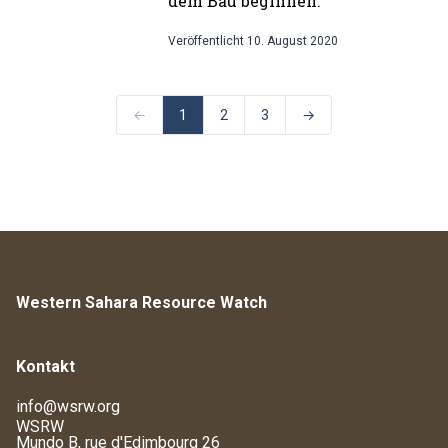
dem Bau beginnen.
Veröffentlicht
10. August 2020
←
1
2
3
→
Western Sahara Resource Watch
Kontakt
info@wsrw.org
WSRW
Mundo B, rue d'Edimbourg 26