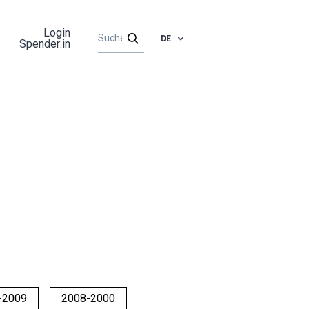
Login
DE
Spender:in
-2009
2008-2000