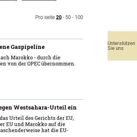
Pro seite
20
-
50
-
100
Unterstützen
ene Gaspipeline
Sie uns
 nach Marokko - durch die
den von der OPEC übernommen.
egen Westsahara-Urteil ein
as Urteil des Gerichts der EU,
r EU und Marokko auf die
raschenderweise hat die EU-