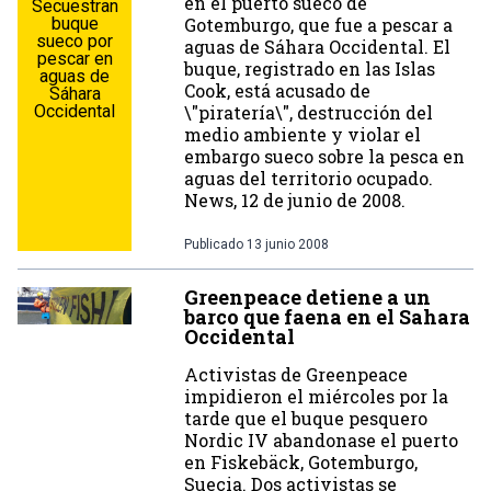
en el puerto sueco de
Secuestran
buque
Gotemburgo, que fue a pescar a
sueco por
aguas de Sáhara Occidental. El
pescar en
buque, registrado en las Islas
aguas de
Cook, está acusado de
Sáhara
Occidental
\"piratería\", destrucción del
medio ambiente y violar el
embargo sueco sobre la pesca en
aguas del territorio ocupado.
News, 12 de junio de 2008.
Publicado
13 junio 2008
Greenpeace detiene a un
barco que faena en el Sahara
Occidental
Activistas de Greenpeace
impidieron el miércoles por la
tarde que el buque pesquero
Nordic IV abandonase el puerto
en Fiskebäck, Gotemburgo,
Suecia. Dos activistas se