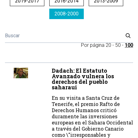
2019-2017
2016-2014
2013-2009
2008-2000
Por página
20
-
50
-
100
Dadach: El Estatuto
Avanzado vulnera los
derechos del pueblo
saharaui
En su visita a Santa Cruz de
Tenerife, el premio Rafto de
Derechos Humanos criticó
duramente las inversiones
europeas en el Sahara Occidental
a través del Gobierno Canario
como \"irresponsables y