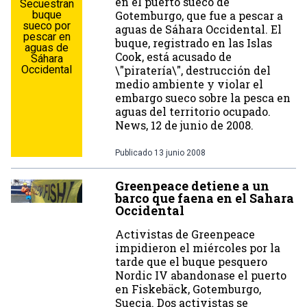
en el puerto sueco de
Secuestran
buque
Gotemburgo, que fue a pescar a
sueco por
aguas de Sáhara Occidental. El
pescar en
buque, registrado en las Islas
aguas de
Cook, está acusado de
Sáhara
Occidental
\"piratería\", destrucción del
medio ambiente y violar el
embargo sueco sobre la pesca en
aguas del territorio ocupado.
News, 12 de junio de 2008.
Publicado
13 junio 2008
Greenpeace detiene a un
barco que faena en el Sahara
Occidental
Activistas de Greenpeace
impidieron el miércoles por la
tarde que el buque pesquero
Nordic IV abandonase el puerto
en Fiskebäck, Gotemburgo,
Suecia. Dos activistas se