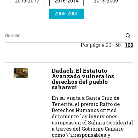
2019-2017
2016-2014
2013-2009
2008-2000
Por página
20
-
50
-
100
Dadach: El Estatuto
Avanzado vulnera los
derechos del pueblo
saharaui
En su visita a Santa Cruz de
Tenerife, el premio Rafto de
Derechos Humanos criticó
duramente las inversiones
europeas en el Sahara Occidental
a través del Gobierno Canario
como \"irresponsables y