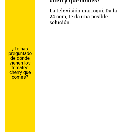
cherry que comes?
La televisión marroquí, Dajla
24.com, te da una posible
solución.
¿Te has
preguntado
de dónde
vienen los
tomates
cherry que
comes?