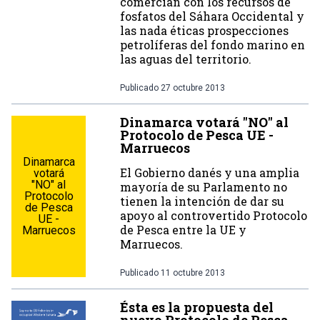
comercian con los recursos de
fosfatos del Sáhara Occidental y
las nada éticas prospecciones
petrolíferas del fondo marino en
las aguas del territorio.
Publicado
27 octubre 2013
Dinamarca votará "NO" al
Protocolo de Pesca UE -
Marruecos
Dinamarca
El Gobierno danés y una amplia
votará
"NO" al
mayoría de su Parlamento no
Protocolo
tienen la intención de dar su
de Pesca
apoyo al controvertido Protocolo
UE -
de Pesca entre la UE y
Marruecos
Marruecos.
Publicado
11 octubre 2013
Ésta es la propuesta del