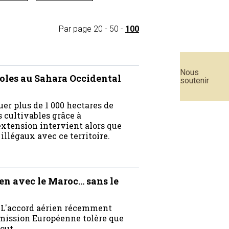
Par page
20
-
50
-
100
Nous
coles au Sahara Occidental
soutenir
uer plus de 1 000 hectares de
 cultivables grâce à
 extension intervient alors que
llégaux avec ce territoire.
en avec le Maroc… sans le
e. L'accord aérien récemment
mmission Européenne tolère que
out.