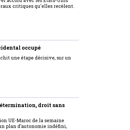
vel accord avec les États-Unis
raux critiques qu'elles recèlent.
cidental occupé
hit une étape décisive, sur un
étermination, droit sans
ation UE-Maroc de la semaine
u’un plan d’autonomie indéfini,