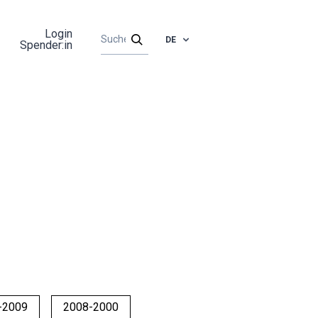
Login
DE
Spender:in
-2009
2008-2000