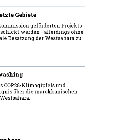
etzte Gebiete
ommission geförderten Projekts
eschickt werden - allerdings ohne
egale Besatzung der Westsahara zu
nwashing
es COP28-Klimagipfels und
rgnis über die marokkanischen
 Westsahara.
tsahara