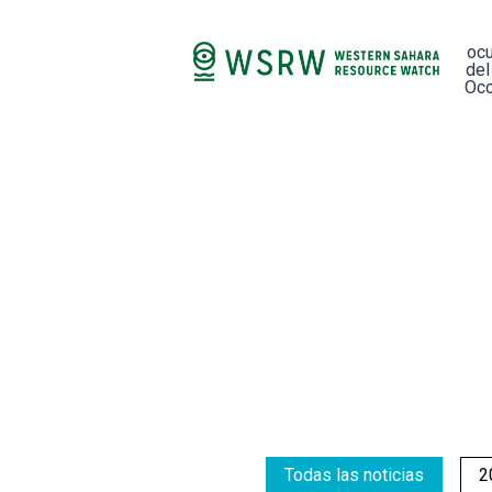
oc
del
Occ
Todas las noticias
2