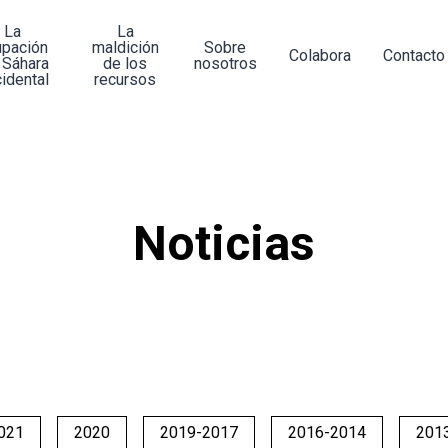
La
La
upación
maldición
Sobre
Colabora
Contacto
 Sáhara
de los
nosotros
idental
recursos
Noticias
021
2020
2019-2017
2016-2014
201