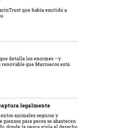
s
MarinTrust que había emitido a
do.
que detalla los enormes —y
 renovable que Marruecos está
 captura legalmente
mentos animales seguros y
de piensos para peces se abastecen
o, donde la pesca viola el derecho