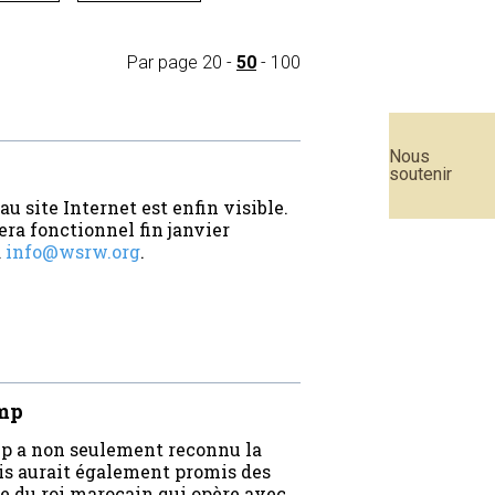
Par page
20
-
50
-
100
Nous
soutenir
 site Internet est enfin visible.
era fonctionnel fin janvier
à
info@wsrw.org
.
ump
mp a non seulement reconnu la
is aurait également promis des
e du roi marocain qui opère avec