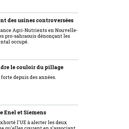
nt des usines controversées
lance Agri-Nutrients en Nouvelle-
tes pro-sahraouis dénonçant les
ental occupé.
re le couloir du pillage
 forte depuis des années.
de Enel et Siemens
horté l'UE à alerter les deux
ue qu'elles courent en s'associant