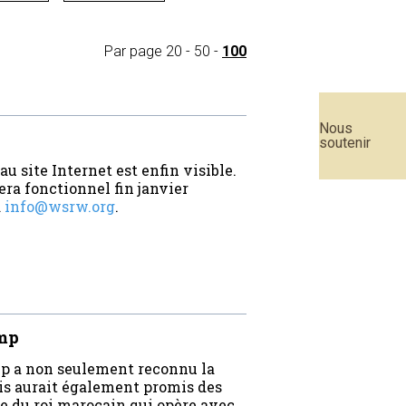
Par page
20
-
50
-
100
Nous
soutenir
 site Internet est enfin visible.
era fonctionnel fin janvier
à
info@wsrw.org
.
ump
mp a non seulement reconnu la
is aurait également promis des
e du roi marocain qui opère avec