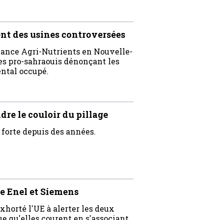
nt des usines controversées
lance Agri-Nutrients en Nouvelle-
tes pro-sahraouis dénonçant les
ental occupé.
re le couloir du pillage
 forte depuis des années.
de Enel et Siemens
horté l'UE à alerter les deux
ue qu'elles courent en s'associant