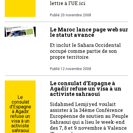
lettre à l’UE ici.
Publié
20 novembre 2008
Le Maroc lance page web sur
le statut avancé
Et inclut le Sahara Occidental
occupé comme partie de son
propre territoire.
Publié
12 novembre 2008
Le consulat d’Espagne à
Agadir refuse un visa à un
activiste sahraoui
Le
consulat
Sidahmed Lemjiyed voulait
d’Espagne
assister à la 34ème Conférence
à Agadir
Européenne de soutien au Peuple
refuse un
visa à un
Sahraoui qui a lieu le week-end
activiste
des 7, 8 et 9 novembre à Valence
sahraoui