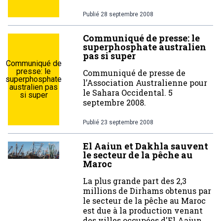
Publié
28 septembre 2008
Communiqué de presse: le
superphosphate australien
pas si super
Communiqué de
presse: le
Communiqué de presse de
superphosphate
l’Association Australienne pour
australien pas
le Sahara Occidental. 5
si super
septembre 2008.
Publié
23 septembre 2008
El Aaiun et Dakhla sauvent
le secteur de la pêche au
Maroc
La plus grande part des 2,3
millions de Dirhams obtenus par
le secteur de la pêche au Maroc
est due à la production venant
des villes occupées d'El Aaiun,