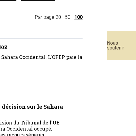
Par page
20
-
50
-
100
Nous
gaz
soutenir
e Sahara Occidental. L'OPEP paie la
 décision sur le Sahara
ision du Tribunal de l'UE
ra Occidental occupé.
s recours séparés.