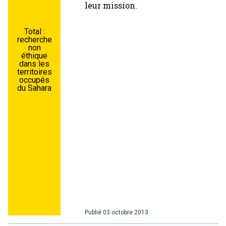
leur mission.
Total :
recherche
non
éthique
dans les
territoires
occupés
du Sahara
Publié
03 octobre 2013