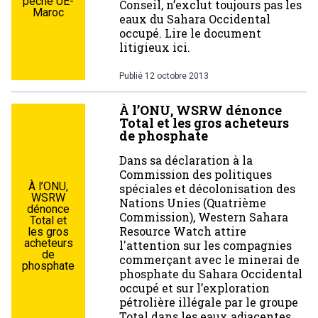
pêche UE-
Conseil, n’exclut toujours pas les
Maroc
eaux du Sahara Occidental
occupé. Lire le document
litigieux ici.
Publié
12 octobre 2013
À l’ONU, WSRW dénonce
Total et les gros acheteurs
de phosphate
Dans sa déclaration à la
Commission des politiques
À l’ONU,
spéciales et décolonisation des
WSRW
Nations Unies (Quatrième
dénonce
Commission), Western Sahara
Total et
Resource Watch attire
les gros
acheteurs
l'attention sur les compagnies
de
commerçant avec le minerai de
phosphate
phosphate du Sahara Occidental
occupé et sur l’exploration
pétrolière illégale par le groupe
Total dans les eaux adjacentes.