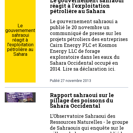
Le gouvernement sahraoui
réagit à l'exploitation
pétrolière au Sahara
Le gouvernement sahraoui a
Le
publié le 20 novembre un
gouvernement
communiqué de presse sur les
sahraoui
projets pétroliers des entreprises
réagit à
l'exploitation
Cairn Energy PLC et Kosmos
pétrolière au
Energy LLC de forage
Sahara
exploratoire dans les eaux du
Sahara Occidental occupé en
2014. Lire sa déclaration ici.
Publié
27 novembre 2013
Rapport sahraoui sur le
pillage des poissons du
Sahara Occidental
L’Observatoire Sahraoui des
Ressources Naturelles - le groupe
de Sahraouis qui enquête sur le